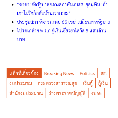
“ชาดา”อัดรัฐบาลกลางสภาหั่นงบสธ. ยุอนุทิน“ถ้า
เขาไม่รักก็กลับบ้านเราเถอะ”
ประชุมสภา พิจารณางบ 65 เขย่าเสถียรภาพรัฐบาล
โปรดเกล้าฯ พ.ร.ก.กู้เงินเยียวยาโควิด 5 แสนล้าน
บาท
แท็กที่เกี่ยวข้อง
Breaking News
Politics
สธ.
งบประมาณ
กระทรวงสาธารณสุข
เงินกู้
กู้เงิน
สำนักงบประมาณ
ร่างพระราชบัญญัติ
งบ65