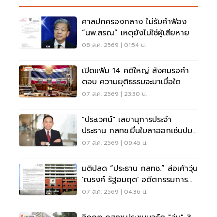
ศาลปกครองกลาง ไม่รับคำฟ้อง
“นพ.สรณ” เหตุยังไม่ใช่ผู้เสียหาย
08 ส.ค. 2569 | 01:54 น.
เปิดแฟ้ม 14 คดีใหญ่ สังคมรอคำ
ตอบ ความยุติธรรมจะมาเมื่อใด
07 ส.ค. 2569 | 23:30 น.
"ประเวศน์" เลขานุการประจำ
ประธาน กสทช.ยื่นใบลาออกเซ่นปม
คุณสมบัตินพ.สรณ
07 ส.ค. 2569 | 09:45 น.
มติปลด “ประธาน กสทช.” ส่อเค้าวุ่น
'ณรงค์ รัฐอมฤต' อดีตกรรมการ
สรรหาโต้ข้อวินิจฉัย
07 ส.ค. 2569 | 04:36 น.