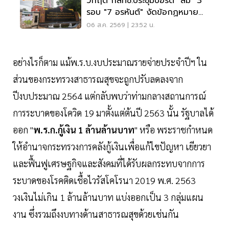
วิกฤต กสทช.ประชุมบอร์ด "ล่ม" 3
รอบ "7 อรหันต์" งัดข้อกฏหมาย
ไม่มีใครยอมใคร
06 ส.ค. 2569 | 23:52 น.
อย่างไรก็ตาม แม้พ.ร.บ.งบประมาณรายจ่ายประจำปีฯ ใน
ส่วนของกระทรวงสาธารณสุขจะถูกปรับลดลงจาก
ปีงบประมาณ 2564 แต่กลับพบว่าท่ามกลางสถานการณ์
การระบาดของโควิด 19 มาตั้งแต่ต้นปี 2563 นั้น รัฐบาลได้
ออก "
พ.ร.ก.กู้เงิน 1 ล้านล้านบาท
" หรือ พระราชกำหนด
ให้อำนาจกระทรวงการคลังกู้เงินเพื่อแก้ไขปัญหา เยียวยา
และฟื้นฟูเศรษฐกิจและสังคมที่ได้รับผลกระทบจากการ
ระบาดของโรคติดเชื้อไวรัสโคโรนา 2019 พ.ศ. 2563
วงเงินไม่เกิน 1 ล้านล้านบาท แบ่งออกเป็น 3 กลุ่มแผน
งาน ซึ่งรวมถึงงบทางด้านสาธารณสุขด้วยเช่นกัน