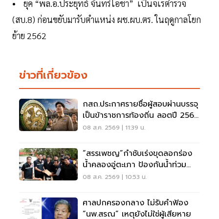
• ยุค “พล.อ.ประยุทธ์ จันทร์โอชา” เป็นจเรตำรวจ
(สบ.8) ก่อนขยับมารับตำแหน่ง ผช.ผบ.ตร. ในฤดูกาลโยก
ย้าย 2562
ข่าวที่เกี่ยวข้อง
กสถ.ประกาศรายชื่อผู้สอบผ่านบรรจุ
เป็นข้าราชการท้องถิ่น ลอตปี 2568
ใหม่
08 ส.ค. 2569 | 11:39 น.
“สรรเพชญ”กำชับเร่งขุดลอกร่อง
น้ำคลองอู่ตะเภา ป้องกันน้ำท่วม
สงขลา
08 ส.ค. 2569 | 10:53 น.
ศาลปกครองกลาง ไม่รับคำฟ้อง
“นพ.สรณ” เหตุยังไม่ใช่ผู้เสียหาย