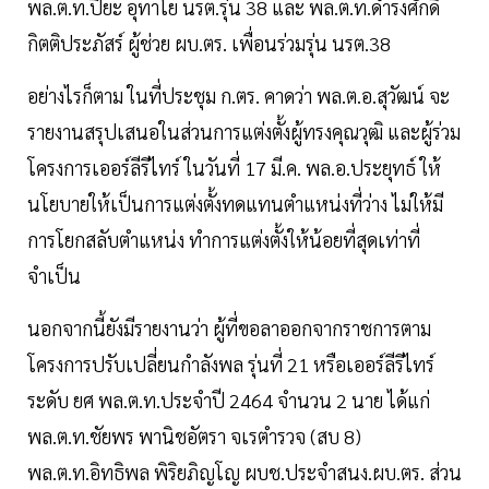
พล.ต.ท.ปิยะ อุทาโย นรต.รุ่น 38 และ พล.ต.ท.ดำรงศักดิ์
กิตติประภัสร์ ผู้ช่วย ผบ.ตร. เพื่อนร่วมรุ่น นรต.38
อย่างไรก็ตาม ในที่ประชุม ก.ตร. คาดว่า พล.ต.อ.สุวัฒน์ จะ
รายงานสรุปเสนอในส่วนการแต่งตั้งผู้ทรงคุณวุฒิ และผู้ร่วม
โครงการเออร์ลีรีไทร์ ในวันที่ 17 มี.ค. พล.อ.ประยุทธ์ ให้
นโยบายให้เป็นการแต่งตั้งทดแทนตำแหน่งที่ว่าง ไม่ให้มี
การโยกสลับตำแหน่ง ทำการแต่งตั้งให้น้อยที่สุดเท่าที่
จำเป็น
นอกจากนี้ยังมีรายงานว่า ผู้ที่ขอลาออกจากราชการตาม
โครงการปรับเปลี่ยนกำลังพล รุ่นที่ 21 หรือเออร์ลีรีไทร์
ระดับ ยศ พล.ต.ท.ประจำปี 2464 จำนวน 2 นาย ได้แก่
พล.ต.ท.ชัยพร พานิชอัตรา จเรตำรวจ (สบ 8)
พล.ต.ท.อิทธิพล พิริยภิญโญ ผบช.ประจำสนง.ผบ.ตร. ส่วน