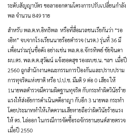
ระดับสัญญาบัตร ขอลาออกตามโครงการปรับเปลี่ยนกำลัง
พล จำนวน 849 ราย
สำหรับ พล.ต.ท.อิทธิพล หรือที่สื่อมวลชนเรียกันว่า “รอ
งอิท” จบจากโรงเรียนนายร้อยตำรวจ (นรต.) รุ่นที่ 36 มี
เพื่อนร่วมรุ่นชื่อดัง อย่างเช่น พล.ต.อ.จักรทิพย์ ชัยจินดา
ผบ.ตร. พล.ต.ต.สุวัฒน์ แจ้งยอดสุข รองผบช.น. ฯลฯ เมื่อปี
2560 ถูกสำนักงานคณะกรรมการป้องกันและปราบปราม
การทุจริตแห่งชาติ หรือ ป.ป.ช. มีมติ 9 ต่อ 0 เสียง ให้
1นายพลตำรวจมีความผิดฐานทุจริต กับกระทำผิดวินัยร้าย
แรงให้ส่งอัยการดำเนินคดีอาญา กับอีก 3 นายพล กระทำ
โดยประมาททำให้เกิดความเสียหายถือว่าผิดวินัยร้ายแรง
ให้ ตร. ไล่ออก ในกรณีการจัดซื้อรถจักรยานยนต์สายตรวจ
เมื่อปี 2550