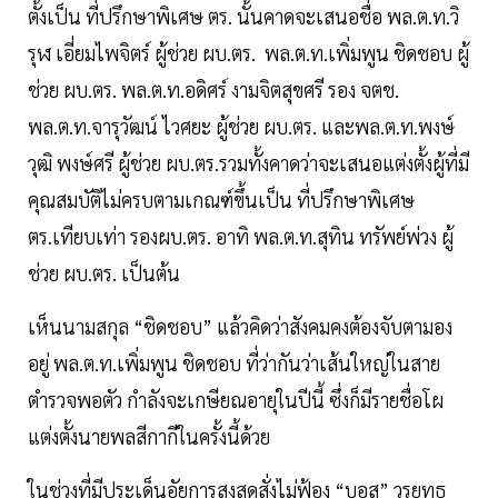
ตั้งเป็น ที่ปรึกษาพิเศษ ตร. นั้นคาดจะเสนอชื่อ พล.ต.ท.วิ
รุฬ เอี่ยมไพจิตร์ ผู้ช่วย ผบ.ตร. พล.ต.ท.เพิ่มพูน ชิดชอบ ผู้
ช่วย ผบ.ตร. พล.ต.ท.อดิศร์ งามจิตสุขศรี รอง จตช.
พล.ต.ท.จารุวัฒน์ ไวศยะ ผู้ช่วย ผบ.ตร. และพล.ต.ท.พงษ์
วุฒิ พงษ์ศรี ผู้ช่วย ผบ.ตร.รวมทั้งคาดว่าจะเสนอแต่งตั้งผู้ที่มี
คุณสมบัติไม่ครบตามเกณฑ์ขึ้นเป็น ที่ปรึกษาพิเศษ
ตร.เทียบเท่า รองผบ.ตร. อาทิ พล.ต.ท.สุทิน ทรัพย์พ่วง ผู้
ช่วย ผบ.ตร. เป็นต้น
เห็นนามสกุล “ชิดชอบ” แล้วคิดว่าสังคมคงต้องจับตามอง
อยู่ พล.ต.ท.เพิ่มพูน ชิดชอบ ที่ว่ากันว่าเส้นใหญ่ในสาย
ตำรวจพอตัว กำลังจะเกษียณอายุในปีนี้ ซึ่งก็มีรายชื่อโผ
แต่งตั้งนายพลสีกากีในครั้งนี้ด้วย
ในช่วงที่มีประเด็นอัยการสูงสุดสั่งไม่ฟ้อง “บอส” วรยุทธ