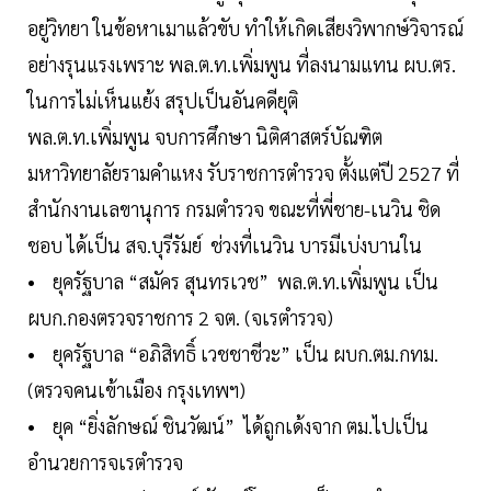
อยู่วิทยา ในข้อหาเมาแล้วขับ ทำให้เกิดเสียงวิพากษ์วิจารณ์
อย่างรุนแรงเพราะ พล.ต.ท.เพิ่มพูน ที่ลงนามแทน ผบ.ตร.
ในการไม่เห็นแย้ง สรุปเป็นอันคดียุติ
พล.ต.ท.เพิ่มพูน จบการศึกษา นิติศาสตร์บัณฑิต
มหาวิทยาลัยรามคำแหง รับราชการตำรวจ ตั้งแต่ปี 2527 ที่
สำนักงานเลขานุการ กรมตำรวจ ขณะที่พี่ชาย-เนวิน ชิด
ชอบ ได้เป็น สจ.บุรีรัมย์ ช่วงที่เนวิน บารมีเบ่งบานใน
• ยุครัฐบาล “สมัคร สุนทรเวช” พล.ต.ท.เพิ่มพูน เป็น
ผบก.กองตรวจราชการ 2 จต. (จเรตำรวจ)
• ยุครัฐบาล “อภิสิทธิ์ เวชชาชีวะ” เป็น ผบก.ตม.กทม.
(ตรวจคนเข้าเมือง กรุงเทพฯ)
• ยุค “ยิ่งลักษณ์ ชินวัฒน์” ได้ถูกเด้งจาก ตม.ไปเป็น
อำนวยการจเรตำรวจ