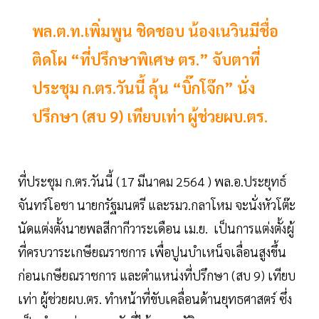
พล.ต.ท.เพิ่มพูน ชิดชอบ น้องเนวินมีชื่อ
ติดโผ “ที่ปรึกษาพิเศษ ตร.” จับตาที่
ประชุม ก.ตร.วันนี้ ลุ้น “บิ๊กโจ๊ก” นั่ง
ปรึกษา (สบ 9) เทียบเท่า ผู้ช่วยผบ.ตร.
ที่ประชุม ก.ตร.วันนี้ (17 มีนาคม 2564 ) พล.อ.ประยุทธ์
จันทร์โอชา นายกรัฐมนตรี และรมว.กลาโหม จะนั่งหัวโต๊ะ
นัดแต่งตั้งนายพลสีกากีวาระเดือน เม.ย. เป็นการแต่งตั้งผู้
ที่ครบวาระเกษียณราชการ เพื่อปูนบำเหน็จเลื่อนสูงขึ้น
ก่อนเกษียณราชการ และตำแหน่งที่ปรึกษา (สบ 9) เทียบ
เท่า ผู้ช่วยผบ.ตร. ทำหน้าที่ขับเคลื่อนด้านยุทธศาสตร์ ซึ่ง