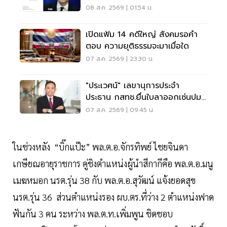
08 ส.ค. 2569 | 01:54 น.
เปิดแฟ้ม 14 คดีใหญ่ สังคมรอคำ
ตอบ ความยุติธรรมจะมาเมื่อใด
07 ส.ค. 2569 | 23:30 น.
"ประเวศน์" เลขานุการประจำ
ประธาน กสทช.ยื่นใบลาออกเซ่นปม
คุณสมบัตินพ.สรณ
07 ส.ค. 2569 | 09:45 น.
ในช่วงหลัง “บิ๊กแป๊ะ” พล.ต.อ.จักรทิพย์ ไชยจินดา
เกษียณอายุราชการ คู่ชิงตำแหน่งผู้นำสีกากีคือ พล.ต.อ.มนู
เมฆหมอก นรต.รุ่น 38 กับ พล.ต.อ.สุวัฒน์ แจ้งยอดสุข
นรต.รุ่น 36 ส่วนตำแหน่งรอง ผบ.ตร.ที่ว่าง 2 ตำแหน่งฟาด
ฟันกัน 3 คน ระหว่าง พล.ต.ท.เพิ่มพูน ชิดชอบ