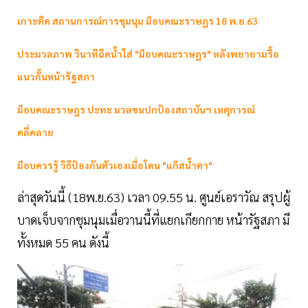
เกาะติด สถานการณ์การชุมนุม ม็อบคณะราษฎร 18 พ.ย.63
ประมวลภาพ วินาทีฉีดน้ำใส่ "ม็อบคณะราษฎร" หลังพยายามรื้อ
แนวกั้นหน้ารัฐสภา
ม็อบคณะราษฎร ปะทะ มวลชนปกป้องสถาบันฯ เหตุการณ์
คลี่คลาย
ม็อบควรรู้ วิธีป้องกันตัวเองเมื่อโดน "แก๊สน้ำตา"
ล่าสุดวันนี้ (18พ.ย.63) เวลา 09.55 น. ศูนย์เอราวัณ สรุปผู้
บาดเจ็บจากชุมนุมเมื่อวานนี้ที่แยกเกียกกาย หน้ารัฐสภา มี
ทั้งหมด 55 คน ดังนี้