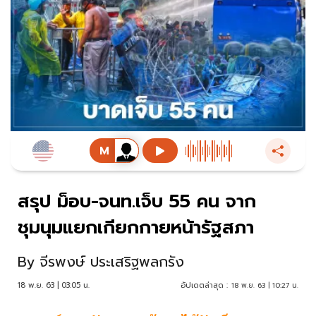
สรุป ม็อบ-จนท.เจ็บ 55 คน จาก
ชุมนุมแยกเกียกกายหน้ารัฐสภา
By
จีรพงษ์ ประเสริฐพลกรัง
18 พ.ย. 63 | 03:05 น.
อัปเดตล่าสุด :
18 พ.ย. 63 | 10:27 น.