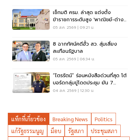
เช็กมติ ครม. ล่าสุด แต่งตั้ง
ข้าราชการระดับสูง 'พาณิชย์-ต่าง
ประเทศ-แรงงาน-ทส.'
05 ส.ค. 2569 | 09:21 น.
8 ฉากทัศน์คดีฮั้ว สว. สุ่มเสี่ยง
สะเทือนรัฐบาล
05 ส.ค. 2569 | 06:34 น.
“ไตรรัตน์” ร่อนหนังสือด่วนที่สุด โต้
บอร์ดกลุ่มขู่โดดประชุม ยัน 7
กรรมการต้องปฏิบัติหน้าที่
04 ส.ค. 2569 | 12:30 น.
แท็กที่เกี่ยวข้อง
Breaking News
Politics
แก้รัฐธรรมนูญ
ม็อบ
รัฐสภา
ประชุมสภา