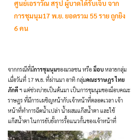
ศูนย์เอราวัณ สรุป ผู้บาดได้รับเจ็บ จาก
การชุมนุม17 พ.ย. ยอดรวม 55 ราย ถูกยิง
6 คน
จากกรณีที่มี
การชุมนุม
ของมวลชน หรือ
ม็อบ
หลายกลุ่ม
เมื่อวันที่ 17 พ.ย. ที่ผ่านมา อาทิ กลุ่ม
คณะราษฎร
ไทย
ภักดี
ฯ แต่ช่วงบ่ายเป็นต้นมา เป็นการชุมนุมของม็อบคณะ
ราษฎร ที่มีการเผชิญหน้ากับเจ้าหน้าที่ตลอดเวลา เจ้า
หน้าที่ทำการฉีดน้ำเปล่า น้ำผสมแก๊สน้ำตา และใช้
แก๊สน้ำตา ในการยับยั้งการรื้อแนวกั้นของเจ้าหน้าที่