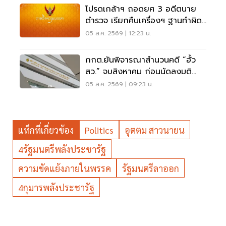
โปรดเกล้าฯ ถอดยศ 3 อดีตนาย
ตำรวจ เรียกคืนเครื่องฯ ฐานทำผิด
วินัยร้ายแรง
05 ส.ค. 2569 | 12:23 น.
กกต.ยันพิจารณาสำนวนคดี “ฮั้ว
สว.” จบสิงหาคม ก่อนนัดลงมติ
ภายหลัง
05 ส.ค. 2569 | 09:23 น.
แท็กที่เกี่ยวข้อง
Politics
อุตตม สาวนายน
4รัฐมนตรีพลังประชารัฐ
ความขัดแย้งภายในพรรค
รัฐมนตรีลาออก
4กุมารพลังประชารัฐ