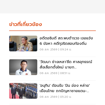
ข่าวที่เกี่ยวข้อง
อดีตอธิบดี สถ.พบตำรวจ เจอแจ้ง
6 ข้อหา คดีทุจริตสอบท้องถิ่น
06 ส.ค. 2569 | 09:24 น.
'วัฒนา ช่างเหลา'ซีด ศาลอุทธรณ์
สั่งเลือกตั้งใหม่ นายก
อบจ.ขอนแก่น
06 ส.ค. 2569 | 08:51 น.
'อนุทิน' ต้อนรับ 'มิน อ่อง หล่าย'
เยือนไทย ถกปัญหาชายแดน-
พลังงาน-การค้า
06 ส.ค. 2569 | 05:20 น.