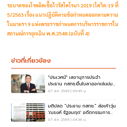
ระบาดของโรคติดเชื้อไวรัสโคโรนา 2019 (โควิด-19 ที่
5/2563 เรื่อง แนวปฏิบัติตามข้อกำหนดออกตามความ
ในมาตรา 9 แห่งพระราชกำหนดการบริหารราชการใน
สถานณ์การฉุกเฉิน พ.ศ.2548 (ฉบับที่ 4)
ข่าวที่เกี่ยวข้อง
"ประเวศน์" เลขานุการประจำ
ประธาน กสทช.ยื่นใบลาออกเซ่นปม
คุณสมบัตินพ.สรณ
07 ส.ค. 2569 | 09:45 น.
มติปลด “ประธาน กสทช.” ส่อเค้าวุ่น
'ณรงค์ รัฐอมฤต' อดีตกรรมการ
สรรหาโต้ข้อวินิจฉัย
07 ส.ค. 2569 | 04:36 น.