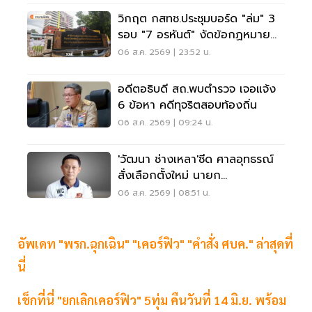
วิกฤต กสทช.ประชุมบอร์ด "ล่ม" 3
รอบ "7 อรหันต์" งัดข้อกฏหมาย
ไม่มีใครยอมใคร
06 ส.ค. 2569 | 23:52 น.
อดีตอธิบดี สถ.พบตำรวจ เจอแจ้ง
6 ข้อหา คดีทุจริตสอบท้องถิ่น
06 ส.ค. 2569 | 09:24 น.
'วัฒนา ช่างเหลา'ซีด ศาลอุทธรณ์
สั่งเลือกตั้งใหม่ นายก
อบจ.ขอนแก่น
06 ส.ค. 2569 | 08:51 น.
อัพเดท "พรก.ฉุกเฉิน" "เคอร์ฟิว" "คำสั่ง ศบค." ล่าสุดที่
นี่
เช็กที่นี่ "ยกเลิกเคอร์ฟิว" 5ทุ่ม คืนวันที่ 14 มิ.ย. พร้อม