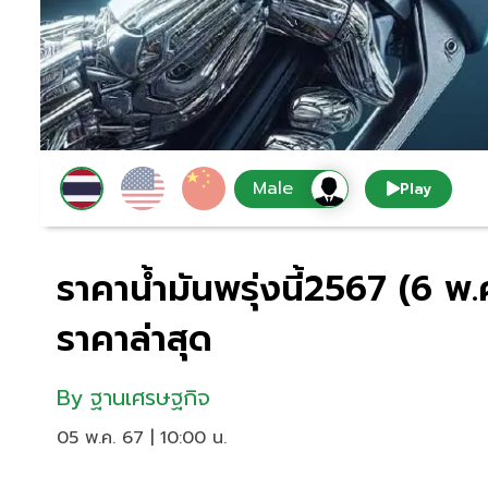
Play
ราคาน้ำมันพรุ่งนี้2567 (6 
ราคาล่าสุด
By
ฐานเศรษฐกิจ
05 พ.ค. 67 | 10:00 น.