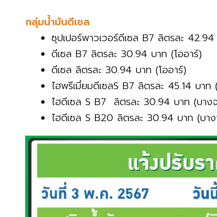
กลุ่มน้ำมันดีเซล
ซุปเปอร์พาวเวอร์ดีเซล B7 ลิตรละ 42.94 
ดีเซล B7 ลิตรละ 30.94 บาท (โออาร์)
ดีเซล ลิตรละ 30.94 บาท (โออาร์)
ไฮพรีเมี่ยมดีเซลS B7 ลิตรละ 45.14 บาท
ไฮดีเซล S B7 ลิตรละ 30.94 บาท (บาง
ไฮดีเซล S B20 ลิตรละ 30.94 บาท (บาง