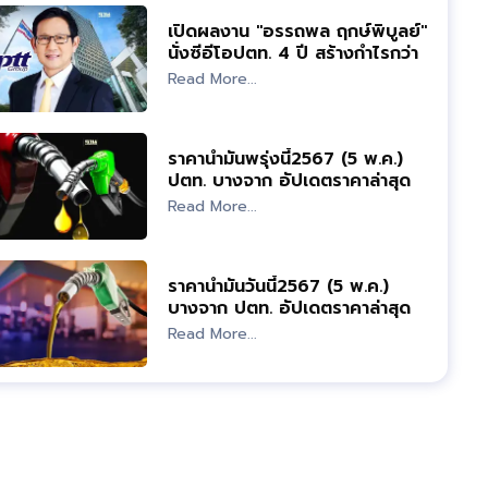
เปิดผลงาน "อรรถพล ฤกษ์พิบูลย์"
นั่งซีอีโอปตท. 4 ปี สร้างกำไรกว่า
แสนล้าน
Read More...
ราคาน้ำมันพรุ่งนี้2567 (5 พ.ค.)
ปตท. บางจาก อัปเดตราคาล่าสุด
Read More...
ราคาน้ำมันวันนี้2567 (5 พ.ค.)
บางจาก ปตท. อัปเดตราคาล่าสุด
Read More...