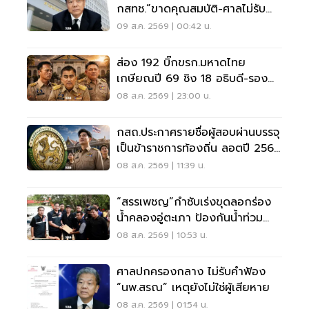
กสทช.”ขาดคุณสมบัติ-ศาลไม่รับคำ
ฟ้อง
09 ส.ค. 2569 | 00:42 น.
ส่อง 192 บิ๊กขรก.มหาดไทย
เกษียณปี 69 ชิง 18 อธิบดี-รอง
ปลัด-ผู้ว่าฯ
08 ส.ค. 2569 | 23:00 น.
กสถ.ประกาศรายชื่อผู้สอบผ่านบรรจุ
เป็นข้าราชการท้องถิ่น ลอตปี 2568
ใหม่
08 ส.ค. 2569 | 11:39 น.
“สรรเพชญ”กำชับเร่งขุดลอกร่อง
น้ำคลองอู่ตะเภา ป้องกันน้ำท่วม
สงขลา
08 ส.ค. 2569 | 10:53 น.
ศาลปกครองกลาง ไม่รับคำฟ้อง
“นพ.สรณ” เหตุยังไม่ใช่ผู้เสียหาย
08 ส.ค. 2569 | 01:54 น.