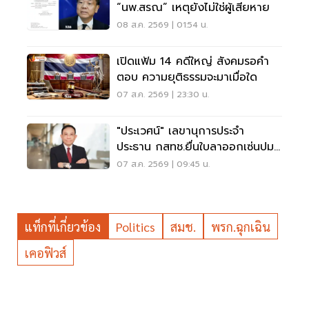
“นพ.สรณ” เหตุยังไม่ใช่ผู้เสียหาย
08 ส.ค. 2569 | 01:54 น.
เปิดแฟ้ม 14 คดีใหญ่ สังคมรอคำ
ตอบ ความยุติธรรมจะมาเมื่อใด
07 ส.ค. 2569 | 23:30 น.
"ประเวศน์" เลขานุการประจำ
ประธาน กสทช.ยื่นใบลาออกเซ่นปม
คุณสมบัตินพ.สรณ
07 ส.ค. 2569 | 09:45 น.
แท็กที่เกี่ยวข้อง
Politics
สมช.
พรก.ฉุกเฉิน
เคอฟิวส์