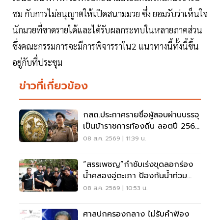
ชม กับการไม่อนุญาตให้เปิดสนามมวย ซึ่ง ยอมรับว่าเห็นใจ
นักมวยที่ขาดรายได้และได้รับผลกระทบในหลายภาคส่วน
ซึ่งคณะกรรมการจะมีการพิจารราใน2 แนวทางนี้ทั้งนี้ขึ้น
อยู่กับที่ประชุม
ข่าวที่เกี่ยวข้อง
กสถ.ประกาศรายชื่อผู้สอบผ่านบรรจุ
เป็นข้าราชการท้องถิ่น ลอตปี 2568
ใหม่
08 ส.ค. 2569 | 11:39 น.
“สรรเพชญ”กำชับเร่งขุดลอกร่อง
น้ำคลองอู่ตะเภา ป้องกันน้ำท่วม
สงขลา
08 ส.ค. 2569 | 10:53 น.
ศาลปกครองกลาง ไม่รับคำฟ้อง