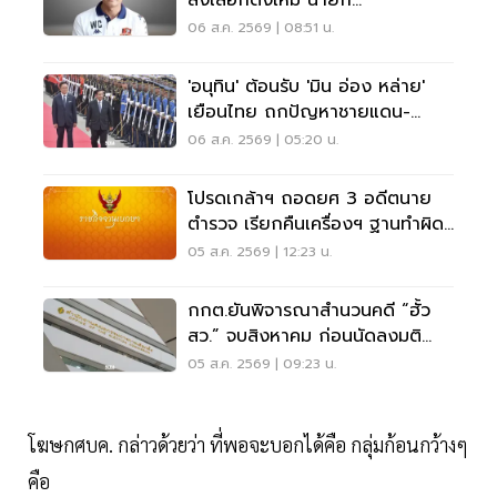
สั่งเลือกตั้งใหม่ นายก
อบจ.ขอนแก่น
06 ส.ค. 2569 | 08:51 น.
'อนุทิน' ต้อนรับ 'มิน อ่อง หล่าย'
เยือนไทย ถกปัญหาชายแดน-
พลังงาน-การค้า
06 ส.ค. 2569 | 05:20 น.
โปรดเกล้าฯ ถอดยศ 3 อดีตนาย
ตำรวจ เรียกคืนเครื่องฯ ฐานทำผิด
วินัยร้ายแรง
05 ส.ค. 2569 | 12:23 น.
กกต.ยันพิจารณาสำนวนคดี “ฮั้ว
สว.” จบสิงหาคม ก่อนนัดลงมติ
ภายหลัง
05 ส.ค. 2569 | 09:23 น.
โฆษกศบค. กล่าวด้วยว่า ที่พอจะบอกได้คือ กลุ่มก้อนกว้างๆ
คือ