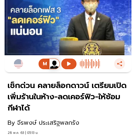
เช็กด่วน คลายล็อกดาวน์ เตรียมเปิด
เพิ่มร้านในห้าง-ลดเคอร์ฟิว-ให้ซ้อม
กีฬาได้
By
จีรพงษ์ ประเสริฐพลกรัง
28 พ.ค. 63 | 05:13 น.