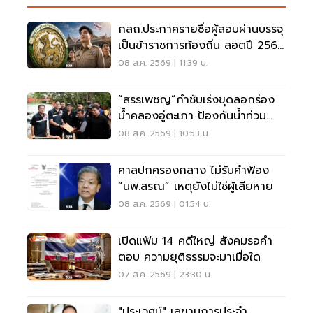
กสถ.ประกาศรายชื่อผู้สอบผ่านบรรจุ
เป็นข้าราชการท้องถิ่น ลอตปี 2568
ใหม่
08 ส.ค. 2569 | 11:39 น.
“สรรเพชญ”กำชับเร่งขุดลอกร่อง
น้ำคลองอู่ตะเภา ป้องกันน้ำท่วม
สงขลา
08 ส.ค. 2569 | 10:53 น.
ศาลปกครองกลาง ไม่รับคำฟ้อง
“นพ.สรณ” เหตุยังไม่ใช่ผู้เสียหาย
08 ส.ค. 2569 | 01:54 น.
เปิดแฟ้ม 14 คดีใหญ่ สังคมรอคำ
ตอบ ความยุติธรรมจะมาเมื่อใด
07 ส.ค. 2569 | 23:30 น.
"ประเวศน์" เลขานุการประจำ