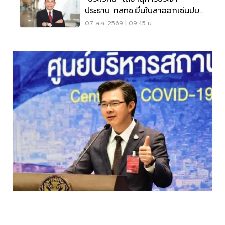
ประธาน กสทช.ยื่นใบลาออกเซ่นปม
คุณสมบัตินพ.สรณ
07 ส.ค. 2569 | 09:45 น.