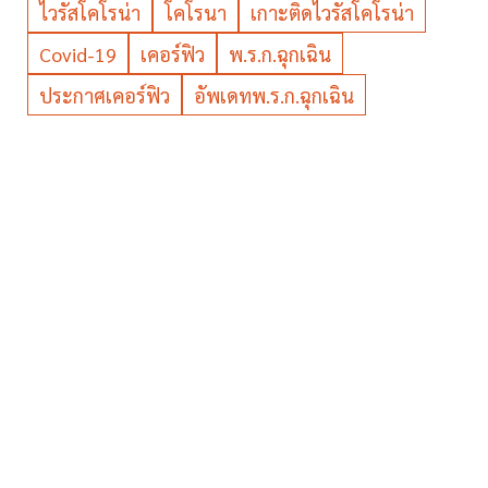
ไวรัสโคโรน่า
โคโรนา
เกาะติดไวรัสโคโรน่า
Covid-19
เคอร์ฟิว
พ.ร.ก.ฉุกเฉิน
ประกาศเคอร์ฟิว
อัพเดทพ.ร.ก.ฉุกเฉิน