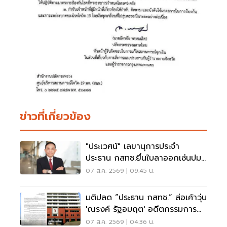
ข่าวที่เกี่ยวข้อง
"ประเวศน์" เลขานุการประจำ
ประธาน กสทช.ยื่นใบลาออกเซ่นปม
คุณสมบัตินพ.สรณ
07 ส.ค. 2569 | 09:45 น.
มติปลด “ประธาน กสทช.” ส่อเค้าวุ่น
'ณรงค์ รัฐอมฤต' อดีตกรรมการ
สรรหาโต้ข้อวินิจฉัย
07 ส.ค. 2569 | 04:36 น.