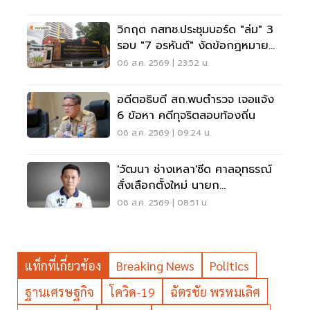
วิกฤต กสทช.ประชุมบอร์ด "ล่ม" 3
รอบ "7 อรหันต์" งัดข้อกฏหมาย
ไม่มีใครยอมใคร
06 ส.ค. 2569 | 23:52 น.
อดีตอธิบดี สถ.พบตำรวจ เจอแจ้ง
6 ข้อหา คดีทุจริตสอบท้องถิ่น
06 ส.ค. 2569 | 09:24 น.
'วัฒนา ช่างเหลา'ซีด ศาลอุทธรณ์
สั่งเลือกตั้งใหม่ นายก
อบจ.ขอนแก่น
06 ส.ค. 2569 | 08:51 น.
แท็กที่เกี่ยวข้อง
Breaking News
Politics
ฐานเศรษฐกิจ
โควิด-19
ฉัตรชัย พรหมเลิศ