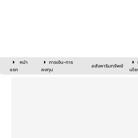
หน้า
การเงิน-การ
อสังหาริมทรัพย์
แรก
ลงทุน
นโย