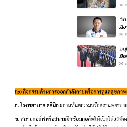
06 ส.
'วั
เลื
06 ส.
'อนุ
เยื
พลั
06 ส.
(๒) กิจกรรมด้านการออกกําลังกายหรือการดูแลสุขภาพ
ก. โรงพยาบาล คลินิก
สถานทันตกรรมหรือสถานพยาบาลทุ
ข. สนามกอล์ฟหรือสนามฝึกซ้อมกอล์ฟ
ให้เปิดได้แต่ต้