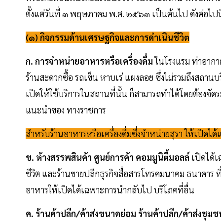
ตั้งแต่วันที่ ๓ พฤษภาคม พ.ศ. ๒๕๖๓ เป็นต้นไป ดังต่อไปนี
(๑) กิจกรรมด้านเศรษฐกิจและการดําเนินชีวิต
ก. การจําหน่ายอาหารหรือเครื่องดื่ม
ในโรงแรม ท่าอากาศ
ร้านสะดวกซื้อ รถเข็น หาบเร่ แผงลอย ซึ่งไม่รวมถึงสถานบร
เปิดให้ใช้บริการในสถานที่นั้น ก็สามารถทําได้โดยต้องจ
แนะนําของ ทางราชการ
สําหรับร้านอาหารหรือเครื่องดื่มซึ่งจําหน่ายสุรา ให้เปิดได
ข. ห้างสรรพสินค้า ศูนย์การค้า คอมมูนิตี้มอลล์
เปิดได้เฉ
ชีวิต และร้านขายปลีกธุรกิจสื่อสารโทรคมนาคม ธนาคาร ที
อาหารให้เปิดได้เฉพาะการนํากลับไป บริโภคที่อื่น
ค. ร้านค้าปลีก/ค้าส่งขนาดย่อม ร้านค้าปลีก/ค้าส่งชุมช