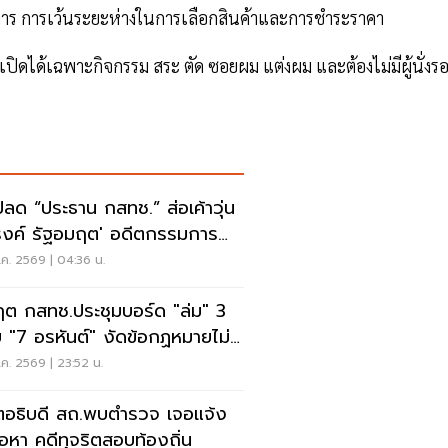
บริการ การเว้นระยะห่างในการเลือกสินค้าและการชําระราคา
เปิดได้เฉพาะกิจกรรม สระ ตัด ซอยผม แต่งผม และต้องไม่มีผู้นั่งร
ปลด “ประธาน กสทช.” ส่อเค้าวุ่น
งค์ รัฐอมฤต' อดีตกรรมการ
หาโต้ข้อวินิจฉัย
ค. 2569 | 04:36 น.
ฤต กสทช.ประชุมบอร์ด "ล่ม" 3
 "7 อรหันต์" งัดข้อกฏหมายไม่มี
รยอมใคร
ค. 2569 | 23:52 น.
ตอธิบดี สถ.พบตำรวจ เจอแจ้ง
้อหา คดีทุจริตสอบท้องถิ่น