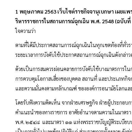
1 พฤษภาคม 2563 เว็บไซต์ราชกิจจานุเบกษา เผย
ริหารราชการในสถานการณ์ฉุกเฉิน พ.ศ. 2548 (ฉบับที่
ใจความว่า
ตามที่ได้มีประกาศสถานการณ์ฉุกเฉินในทุกเขตท้องที่ทั่ว
ระยะเวลาการบังคับใช้ประกาศสถานการณ์ฉุกเฉินดังกล่าว
ด้วยเป็นการสมควรผ่อนคลายการบังคับใช้บางมาตรการในก
การควบคุมโอกาสเสี่ยงของบุคคล สถานที่ และประเภทกิจก
และความมั่นคงตามหลักเกณฑ์ ขององค์การอนามัยโลกแ
โดยรับฟังความคิดเห็น จากฝ่ายเศรษฐกิจ ฝ่ายผู้ประกอบกา
คําแนะนําของทางราชการ อาศัยอํานาจตามความในมาตรา
พ.ศ. ๒๕๔๘ และมาตรา ๑๑ แห่งพระราชบัญญัติระเบียบบร
เป็นการทั่วไปและข้อปฏิบัติแก่ ส่วนราชการทั้งหลาย ดังต่อ