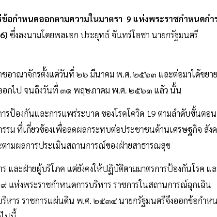
แพร่ข้อกำหนดออกตามความในมาตรา 9 แห่งพระราชกำหนดกำ
 6)
ซึ่งลงนามโดยพลเอก ประยุทธ์ จันทร์โอชา นายกรัฐมนตรี
ราชอาณาจักรตั้งแต่วันที่ ๒๖ มีนาคม พ.ศ. ๒๕๖๓ และต่อมาได้ขยา
ออกไป จนถึงวันที่ ๓๑ พฤษภาคม พ.ศ. ๒๕๖๓ แล้ว นั้น
ารป้องกันและการแพร่ระบาด ของโรคโควิด 19 ตามลําดับขั้นตอน
รรม ที่เกี่ยวข้องเพื่อลดผลกระทบต่อประชาชนด้านเศรษฐกิจ สัง
ละตามผลการประเมินสถานการณ์ของฝ่ายสาธารณสุข
ร และฝ่ายผู้บริโภค แต่ยังคงให้ปฏิบัติตามมาตรการป้องกันโรค แ
 ๙ แห่งพระราชกําหนดการบริหาร ราชการในสถานการณ์ฉุกเฉิน
ิหาร ราชการแผ่นดิน พ.ศ. ๒๕๓๔ นายกรัฐมนตรีจึงออกข้อกําห
ไปนี้