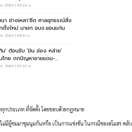
ค. 2569 | 09:24 น.
ฒนา ช่างเหลา'ซีด ศาลอุทธรณ์สั่ง
อกตั้งใหม่ นายก อบจ.ขอนแก่น
ค. 2569 | 08:51 น.
ทิน' ต้อนรับ 'มิน อ่อง หล่าย'
อนไทย ถกปัญหาชายแดน-
งงาน-การค้า
ค. 2569 | 05:20 น.
กประเภท ที่จัดตั้ง โดยชอบด้วยกฎหมาย
องไม่มีผู้ชมมาชุมนุมกันหรือ เป็นการแข่งขัน ในกรณีของสโมสร คลับ