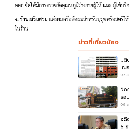
ออก จัดให้มีการตรวจวัดอุณหภูมิร่างกายผู้ให้ และ ผู้ใช้
ง. ร้านเสริมสวย
แต่งผมหรือตัดผมสําหรับบุรุษหรือสตรีให้
ในร้าน
ข่าวที่เกี่ยวข้อง
มติ
'ณร
สรร
07 ส.
วิก
รอบ
ใค
06 ส.
อดี
6 ข