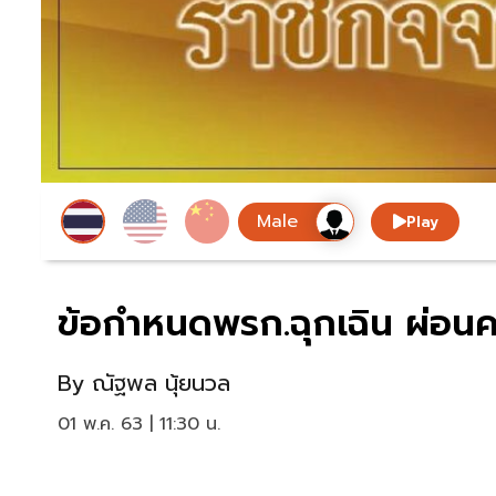
Play
ข้อกำหนดพรก.ฉุกเฉิน ผ่อนค
By
ณัฐพล นุ้ยนวล
01 พ.ค. 63 | 11:30 น.