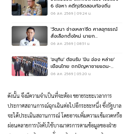
6 ข้อหา คดีทุจริตสอบท้องถิ่น
06 ส.ค. 2569 | 09:24 น.
'วัฒนา ช่างเหลา'ซีด ศาลอุทธรณ์
สั่งเลือกตั้งใหม่ นายก
อบจ.ขอนแก่น
06 ส.ค. 2569 | 08:51 น.
'อนุทิน' ต้อนรับ 'มิน อ่อง หล่าย'
เยือนไทย ถกปัญหาชายแดน-
พลังงาน-การค้า
06 ส.ค. 2569 | 05:20 น.
ดังนั้น จึงมีความจำเป็นที่จะต้อง ขยายระยะเวลาการ
ประกาศสถานการณ์ฉุกเฉินต่อไปอีกระยะหนึ่ง ซึ่งรัฐบาล
จะได้ประเมินสถานการณ์ โดยอาจเพิ่มความเข้มงวดหรือ
ผ่อนคลายการบังคับใช้บางมาตรการตามข้อมูลของฝ่าย