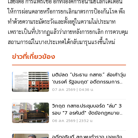
เสี่ยงต่อ การแพร่เชื้อ อีกทั้งองค์การอนามัยโลกได้เตือน
ให้การผ่อนคลายหรือการยกเลิกมาตรการป้องกันโรค พึง
ทำด้วยความระมัดระวังและตั้งอยู่ในความไม่ประมาท
เพราะเป็นที่ปรากฏแล้วว่าภายหลังการยกเลิก การควบคุม
สถานการณ์ในบางประเทศได้กลับมารุนแรงขึ้นใหม่
ข่าวที่เกี่ยวข้อง
มติปลด “ประธาน กสทช.” ส่อเค้าวุ่น
'ณรงค์ รัฐอมฤต' อดีตกรรมการ
สรรหาโต้ข้อวินิจฉัย
07 ส.ค. 2569 | 04:36 น.
วิกฤต กสทช.ประชุมบอร์ด "ล่ม" 3
รอบ "7 อรหันต์" งัดข้อกฏหมาย
ไม่มีใครยอมใคร
06 ส.ค. 2569 | 23:52 น.
อดีตอธิบดี สถ.พบตำรวจ เจอแจ้ง