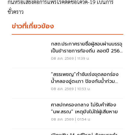
กันหรือเสียงต่อการแพร์โรคติดชื้อโควิค-19 เบินการ
ชั่วคราว
ข่าวที่เกี่ยวข้อง
กสถ.ประกาศรายชื่อผู้สอบผ่านบรรจุ
เป็นข้าราชการท้องถิ่น ลอตปี 2568
ใหม่
08 ส.ค. 2569 | 11:39 น.
“สรรเพชญ”กำชับเร่งขุดลอกร่อง
น้ำคลองอู่ตะเภา ป้องกันน้ำท่วม
สงขลา
08 ส.ค. 2569 | 10:53 น.
ศาลปกครองกลาง ไม่รับคำฟ้อง
“นพ.สรณ” เหตุยังไม่ใช่ผู้เสียหาย
08 ส.ค. 2569 | 01:54 น.