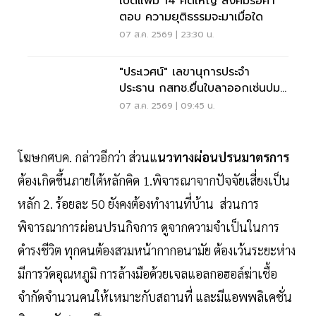
เปิดแฟ้ม 14 คดีใหญ่ สังคมรอคำ
ตอบ ความยุติธรรมจะมาเมื่อใด
07 ส.ค. 2569 | 23:30 น.
"ประเวศน์" เลขานุการประจำ
ประธาน กสทช.ยื่นใบลาออกเซ่นปม
คุณสมบัตินพ.สรณ
07 ส.ค. 2569 | 09:45 น.
โฆษกศบค. กล่าวอีกว่า ส่วนแ
นวทางผ่อนปรนมาตรการ
ต้องเกิดขึ้นภายใต้หลักคิด 1.พิจารณาจากปัจจัยเสี่ยงเป็น
หลัก 2. ร้อยละ 50 ยังคงต้องทำงานที่บ้าน ส่วนการ
พิจารณาการผ่อนปรนกิจการ ดูจากความจำเป็นในการ
ดำรงชีวิต ทุกคนต้องสวมหน้ากากอนามัย ต้องเว้นระยะห่าง
มีการวัดอุณหภูมิ การล้างมือด้วยเจลแอลกอฮอล์ฆ่าเชื้อ
จำกัดจำนวนคนให้เหมาะกับสถานที่ และมีแอพพลิเคชั่น