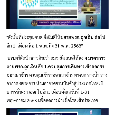
"ดังนั้นที่ประชุมศบค.จึงมีมติให้
ขยายพรก.ฉุกเฉิน ต่อไป
อีก 1 เดือน คือ 1 พ.ค. ถึง 31 พ.ค. 2563"
นพ.ทวีศิลป์ กล่าวด้วยว่า สมช.ยังเสนอให้
คง 4 มาตรการ
ตามพรก.ฉุกเฉิน
คือ
1.ควบคุมการเดินทางเข้าออกรา
ขอาณาจักร
ควบคุมเข้าราชอาณาจักร ทางบก ทางน้ำ ทาง
อากาศ ขยายการ ห้ามอากาศยานบินข้าสู่ประเทศไทยเบิ
นการชั่วคราวออกไปอีก1 เดือนตั้งแต่วันที่ 1-31
พฤษภาคม 2563 เพื่อลดการนำเชื้อโรคเข้าประเทศ