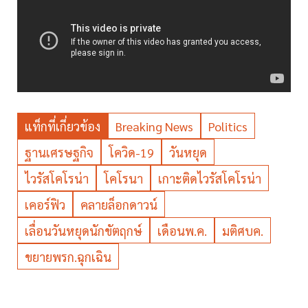
แท็กที่เกี่ยวข้อง
Breaking News
Politics
ฐานเศรษฐกิจ
โควิด-19
วันหยุด
ไวรัสโคโรน่า
โคโรนา
เกาะติดไวรัสโคโรน่า
เคอร์ฟิว
คลายล็อกดาวน์
เลื่อนวันหยุดนักขัตฤกษ์
เดือนพ.ค.
มติศบค.
ขยายพรก.ฉุกเฉิน