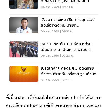
6 ข้อหา คดีทุจริตสอบท้องถิ่น
06 ส.ค. 2569 | 09:24 น.
'วัฒนา ช่างเหลา'ซีด ศาลอุทธรณ์
สั่งเลือกตั้งใหม่ นายก
อบจ.ขอนแก่น
06 ส.ค. 2569 | 08:51 น.
'อนุทิน' ต้อนรับ 'มิน อ่อง หล่าย'
เยือนไทย ถกปัญหาชายแดน-
พลังงาน-การค้า
06 ส.ค. 2569 | 05:20 น.
โปรดเกล้าฯ ถอดยศ 3 อดีตนาย
ตำรวจ เรียกคืนเครื่องฯ ฐานทำผิด
วินัยร้ายแรง
05 ส.ค. 2569 | 12:23 น.
ทั้งนี้ มาตรการที่ต้องคงไว้ไม่สามารถผ่อนปรนได้ ได้แก่ การ
ตรวจคัดกรองประชาชน ที่เดินทางมาจากต่างประเทศ และ