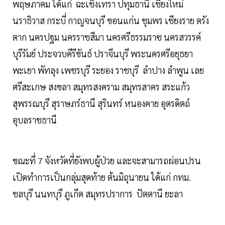
พฤษภาคม ได้แก่ ฉะเชิงเทรา ปทุมธานี เชียงใหม่
นราธิวาส กระบี่ กาญจนบุรี ขอนแก่น ชุมพร เชียงราย ตรัง
ตาก นครปฐม นครราชสีมา นครศรีธรรมราซ นครสวรรค์
บุรีรัมย์ ประจวบคีรีขันธ์ ปราจีนบุรี พระนครศรีอยุธยา
พะเยา พัทลุง เพชรบุรี ระยอง ราชบุรี ลำปาง ลำพูน เลย
ศรีสะเกษ สงขลา สมุทรสงคราม สมุทรสาคร สระแก้ว
สุพรรณบุรี สุราษภร์ธานี สุรินทร์ หนองคาย อุตรดิตถ์
อุบลราชธานี
ขณะที่ 7 จังหวัดที่ยังพบผู้ป่วย และจะสามารถผ่อนปรน
เปิดทำการเป็นกลุ่มสุดท้าย ต้นมิถุนายน ได้แก่ กทม.
ชลบุรี นนทบุรี ภูเกีต สมุทรปราการ ปัตตานี ยะลา