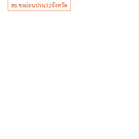
สธ.ชงผ่อนปรน32จังหวัด