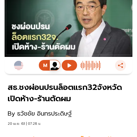
สธ.ชงผ่อนปรนล็อตแรก32จังหวัด
เปิดห้าง-ร้านตัดผม
By
ธวัชชัย อินทรประดิษฐ์
20 เม.ย. 63 | 07:28 น.