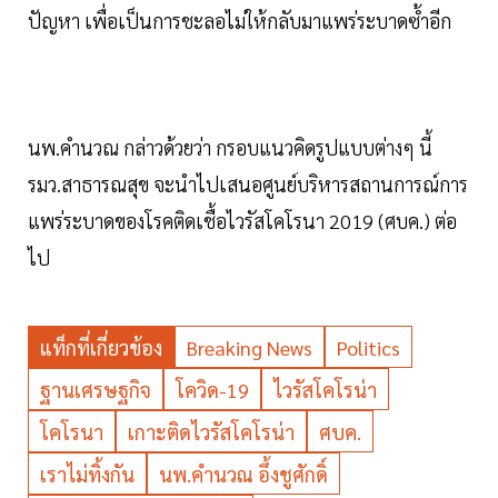
ปัญหา เพื่อเป็นการชะลอไม่ให้กลับมาแพร่ระบาดซ้ำอีก
นพ.คำนวณ กล่าวด้วยว่า กรอบแนวคิดรูปแบบต่างๆ นี้
รมว.สาธารณสุข จะนำไปเสนอศูนย์บริหารสถานการณ์การ
แพร่ระบาดของโรคติดเชื้อไวรัสโคโรนา 2019 (ศบค.) ต่อ
ไป
แท็กที่เกี่ยวข้อง
Breaking News
Politics
ฐานเศรษฐกิจ
โควิด-19
ไวรัสโคโรน่า
โคโรนา
เกาะติดไวรัสโคโรน่า
ศบค.
เราไม่ทิ้งกัน
นพ.คำนวณ อึ้งชูศักดิ์