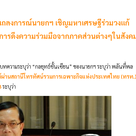
์แถลงการณ์นายกฯ เชิญมหาเศรษฐีร่วมวงแก้
” ในการดึงความร่วมมือจากภาคส่วนต่างๆในสังค
บทความระบุว่า “กลยุทธ์ชั้นเซียน” ของนายกฯ ระบุว่า พลันที่พล
์ผ่านสถานีโทรทัศน์รวมการเฉพาะกิจแห่งประเทศไทย (ทรท.
63
ระบุว่า