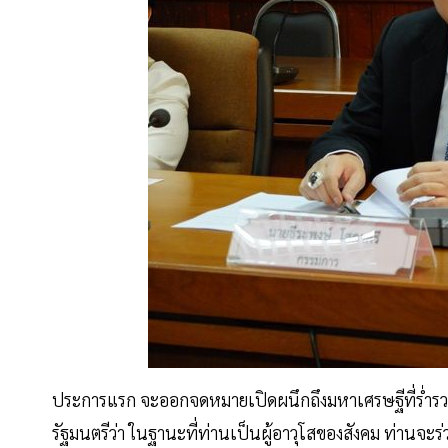
ประการแรก จะออกจดหมายเปิดผนึกถึงมหาเศรษฐีที่ร่ำรว
รัฐมนตรีว่า ในฐานะที่ท่านเป็นผู้อาวุโสของสังคม ท่านจ