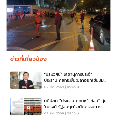
ข่าวที่เกี่ยวข้อง
"ประเวศน์" เลขานุการประจำ
ประธาน กสทช.ยื่นใบลาออกเซ่นปม
คุณสมบัตินพ.สรณ
07 ส.ค. 2569 | 09:45 น.
มติปลด “ประธาน กสทช.” ส่อเค้าวุ่น
'ณรงค์ รัฐอมฤต' อดีตกรรมการ
สรรหาโต้ข้อวินิจฉัย
07 ส.ค. 2569 | 04:36 น.