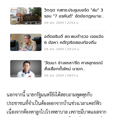
วิกฤต กสทช.ประชุมบอร์ด "ล่ม" 3
รอบ "7 อรหันต์" งัดข้อกฏหมาย
ไม่มีใครยอมใคร
06 ส.ค. 2569 | 23:52 น.
อดีตอธิบดี สถ.พบตำรวจ เจอแจ้ง
6 ข้อหา คดีทุจริตสอบท้องถิ่น
06 ส.ค. 2569 | 09:24 น.
'วัฒนา ช่างเหลา'ซีด ศาลอุทธรณ์
สั่งเลือกตั้งใหม่ นายก
อบจ.ขอนแก่น
06 ส.ค. 2569 | 08:51 น.
นอกจากนี้ นายกรัฐมนตรียังได้สอบถามพูดคุยกับ
ประชาชนที่จำเป็นต้องออกจากบ้านช่วงเวลาเคอร์ฟิว
เนื่องจากต้องพาลูกไปโรงพยาบาล เพราะมีบาดแผลจาก