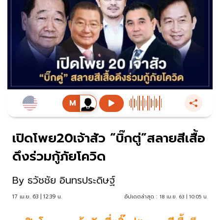
เปิดโพย20เจ้าสัว “บิ๊กตู่”สลายสีเสื้อ
ดึงร่วมกู้ภัยโควิด
By
ธวัชชัย อินทรประดิษฐ์
17 เม.ย. 63 | 12:39 น.
อัปเดตล่าสุด :
18 เม.ย. 63 | 10:05 น.