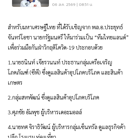
อบจ.ขอนแก่น
06 ส.ค. 2569 | 08:51 น.
สำหรับมหาเศรษฐีไทย ที่ได้รับเชิญจาก พล.อ.ประยุทธ์
จันทร์โอชา นายกรัฐมนตรี ให้มาร่วมเป็น “ทีมไทยแลนด์”
เพื่อร่วมมือกันฝ่าวิกฤติโควิด-19 ประกอบด้วย
1.นายธนินท์ เจียรวนนท์ ประธานกลุ่มเครือเจริญ
โภคภัณฑ์ (ซีพี) ซึ่งดูแลสินค้าอุปโภคบริโภค และสินค้า
เกษตร
2.กลุ่มสหพัฒน์ ซึ่งดูแลสินค้าอุปโภคบริโภค
3.ศุภชัย อัมพุช ผู้บริหารเดอะมอลล์
4.นายทศ จิราธิวัฒน์ ผู้บริหารกลุ่มเซ็นทรัล ดูแลธุรกิจค้า
ปลีก โรงแรม ท่องเที่ยว