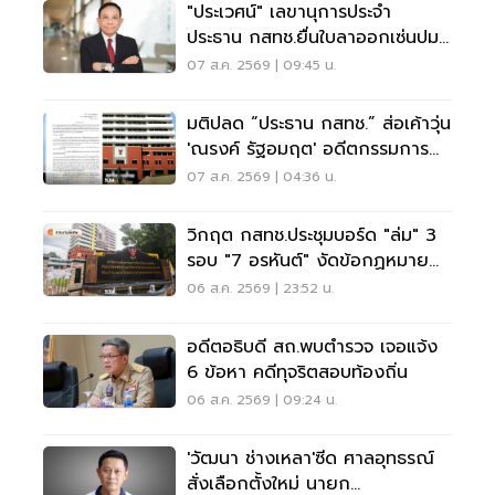
"ประเวศน์" เลขานุการประจำ
ประธาน กสทช.ยื่นใบลาออกเซ่นปม
คุณสมบัตินพ.สรณ
07 ส.ค. 2569 | 09:45 น.
มติปลด “ประธาน กสทช.” ส่อเค้าวุ่น
'ณรงค์ รัฐอมฤต' อดีตกรรมการ
สรรหาโต้ข้อวินิจฉัย
07 ส.ค. 2569 | 04:36 น.
วิกฤต กสทช.ประชุมบอร์ด "ล่ม" 3
รอบ "7 อรหันต์" งัดข้อกฏหมาย
ไม่มีใครยอมใคร
06 ส.ค. 2569 | 23:52 น.
อดีตอธิบดี สถ.พบตำรวจ เจอแจ้ง
6 ข้อหา คดีทุจริตสอบท้องถิ่น
06 ส.ค. 2569 | 09:24 น.
'วัฒนา ช่างเหลา'ซีด ศาลอุทธรณ์
สั่งเลือกตั้งใหม่ นายก