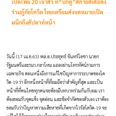
เปิดโพย 20 เจ้าสัว ที่“บิ๊กตู่”สลายสีเสื้อดึง
ร่วมกู้ภัยโควิด โดยเตรียมส่งจดหมายเปิด
ผนึกถึงสัปดาห์หน้า
วันนี้ (17 เม.ย.63) พล.อ.ประยุทธ์ จันทร์โอชา นายก
รัฐมนตรีและรมว.กลาโหม แถลงผ่านโทรทัศน์รวมการ
เฉพาะกิจ ตอนหนึ่งถึงการแก้ไขปัญหาการระบาดของโค
วิด-19 ว่า อีกหนึ่งหน้าที่ที่ผมถือว่าสำคัญที่สุด และเป็น
หน้าที่ที่คนไทยทุกคนจะต้องมีบทบาทร่วมกันกับผม เรา
ต้องยอมรับจุดแข็ง จุดอ่อน และข้อจำกัดของตัวเอง เราต้อง
ยอมรับว่าปัญหาความเสียหายที่เกิดจากไวรัสโควิด-19 จะ