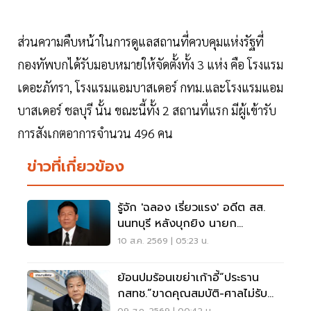
ส่วนความคืบหน้าในการดูแลสถานที่ควบคุมแห่งรัฐที่
กองทัพบกได้รับมอบหมายให้จัดตั้งทั้ง 3 แห่ง คือ โรงแรม
เดอะภัทรา, โรงแรมแอมบาสเดอร์ กทม.และโรงแรมแอม
บาสเดอร์ ชลบุรี นั้น ขณะนี้ทั้ง 2 สถานที่แรก มีผู้เข้ารับ
การสังเกตอาการจำนวน 496 คน
ข่าวที่เกี่ยวข้อง
รู้จัก 'ฉลอง เรี่ยวแรง' อดีต สส.
นนทบุรี หลังบุกยิง นายก
อบจ.นนทบุรี บาดเจ็บสาหัส
10 ส.ค. 2569 | 05:23 น.
ย้อนปมร้อนเขย่าเก้าอี้“ประธาน
กสทช.”ขาดคุณสมบัติ-ศาลไม่รับคำ
ฟ้อง
09 ส.ค. 2569 | 00:42 น.