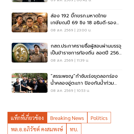
ส่อง 192 บิ๊กขรก.มหาดไทย
เกษียณปี 69 ชิง 18 อธิบดี-รอง
ปลัด-ผู้ว่าฯ
08 ส.ค. 2569 | 23:00 น.
กสถ.ประกาศรายชื่อผู้สอบผ่านบรรจุ
เป็นข้าราชการท้องถิ่น ลอตปี 2568
ใหม่
08 ส.ค. 2569 | 11:39 น.
“สรรเพชญ”กำชับเร่งขุดลอกร่อง
น้ำคลองอู่ตะเภา ป้องกันน้ำท่วม
สงขลา
08 ส.ค. 2569 | 10:53 น.
แท็กที่เกี่ยวข้อง
Breaking News
Politics
พล.อ.อภิรัชต์ คงสมพงษ์
ทบ.