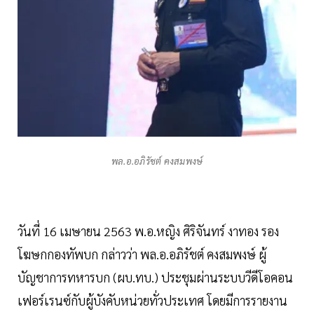
พล.อ.อภิรัชต์ คงสมพงษ์
วันที่ 16 เมษายน 2563 พ.อ.หญิง ศิริจันทร์ งาทอง รอง
โฆษกกองทัพบก กล่าวว่า พล.อ.อภิรัชต์ คงสมพงษ์ ผู้
บัญชาการทหารบก (ผบ.ทบ.) ประชุมผ่านระบบวีดีโอคอน
เฟอร์เรนซ์กับผู้บังคับหน่วยทั่วประเทศ โดยมีการรายงาน