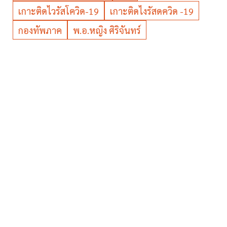
เกาะติดไวรัสโควิด-19
เกาะติดไงรัสดควิด -19
กองทัพภาค
พ.อ.หญิง ศิริจันทร์