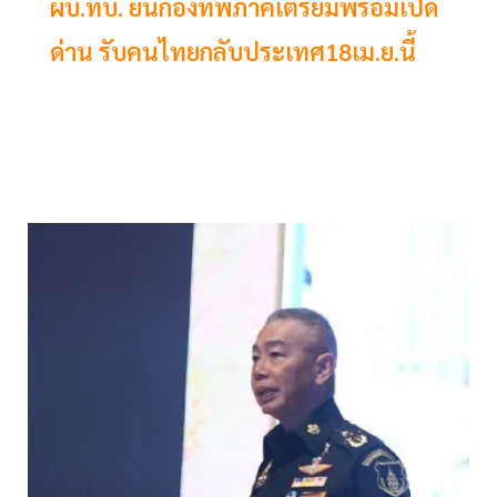
ผบ.ทบ. ยันกองทัพภาคเตรียมพร้อมเปิด
ด่าน รับคนไทยกลับประเทศ18เม.ย.นี้