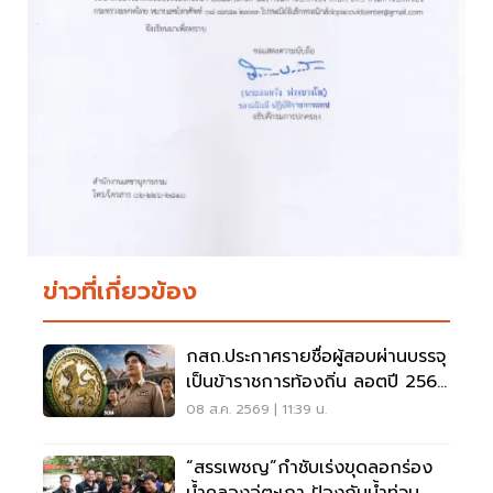
ข่าวที่เกี่ยวข้อง
กสถ.ประกาศรายชื่อผู้สอบผ่านบรรจุ
เป็นข้าราชการท้องถิ่น ลอตปี 2568
ใหม่
08 ส.ค. 2569 | 11:39 น.
“สรรเพชญ”กำชับเร่งขุดลอกร่อง
น้ำคลองอู่ตะเภา ป้องกันน้ำท่วม