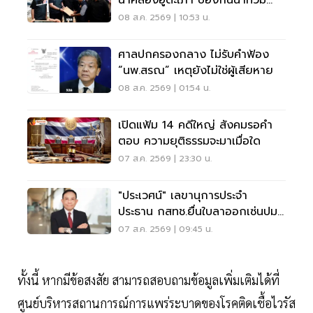
สงขลา
08 ส.ค. 2569 | 10:53 น.
ศาลปกครองกลาง ไม่รับคำฟ้อง
“นพ.สรณ” เหตุยังไม่ใช่ผู้เสียหาย
08 ส.ค. 2569 | 01:54 น.
เปิดแฟ้ม 14 คดีใหญ่ สังคมรอคำ
ตอบ ความยุติธรรมจะมาเมื่อใด
07 ส.ค. 2569 | 23:30 น.
"ประเวศน์" เลขานุการประจำ
ประธาน กสทช.ยื่นใบลาออกเซ่นปม
คุณสมบัตินพ.สรณ
07 ส.ค. 2569 | 09:45 น.
ทั้งนี้ หากมีข้อสงสัย สามารถสอบถามข้อมูลเพิ่มเติมได้ที่
ศูนย์บริหารสถานการณ์การแพร่ระบาดของโรคติดเชื้อไวรัส