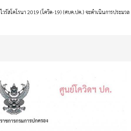
้อไวรัสโคโรนา 2019 (โควิด-19) (ศบค.ปค.) จะดําเนินการประมวล