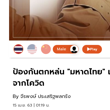
Play
ป้องกันตกหล่น "มหาดไทย" เ
จากโควิด
By
จีรพงษ์ ประเสริฐพลกรัง
15 เม.ย. 63 | 01:19 น.