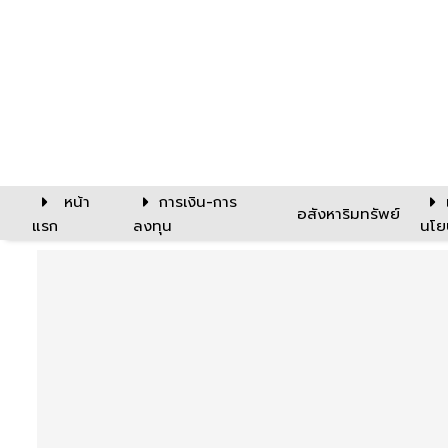
หน้า
การเงิน-การ
อสังหาริมทรัพย์
แรก
ลงทุน
นโย