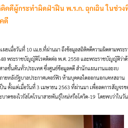
ดีผู้กระทำผิดฝ่าฝืน พ.ร.ก. ฉุกเฉิน ในช่วงที
คดี
เมื่อวันที่ 10 เม.ย.ที่ผ่านมา ถึงข้อมูลสถิติคดีความผิดตามพระร
8 พระราชบัญญัติโรคติดต่อ พ.ศ. 2558 และพระราชบัญญัติว่าด้
ศาลชั้นต้นทั่วประเทศ ซึ่งศูนย์ข้อมูลคดี สำนักแผนงานและงบ
่าวภายหลังรัฐบาลประกาศเคอร์ฟิว ห้ามบุคคลใดออกนอกเคหสถาน
็น ตั้งแต่เมื่อวันที่ 3 เมษายน 2563 ที่ผ่านมา เพื่อลดการสัญจรข
บาดของไวรัสโคโรนาสายพันธุ์ใหม่หรือโควิด-19 โดยพบว่าในวันท