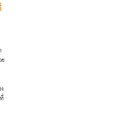
่
า
วย
อง
ี่