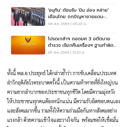
'อนุทิน' ต้อนรับ 'มิน อ่อง หล่าย'
เยือนไทย ถกปัญหาชายแดน-
พลังงาน-การค้า
06 ส.ค. 2569 | 05:20 น.
โปรดเกล้าฯ ถอดยศ 3 อดีตนาย
ตำรวจ เรียกคืนเครื่องฯ ฐานทำผิด
วินัยร้ายแรง
05 ส.ค. 2569 | 12:23 น.
ทั้งนี้ พล.อ.ประยุทธ์ ได้กล่าวย้ำว่า การขับเคลื่อนประเทศ
ฝ่าวิกฤติภัยโรคระบาดครั้งนี้ เป็นความท้าทายที่ยิ่งใหญ่บน
ความยากลำบากของประชาชนทุกชีวิต โดยมีความมุ่งหวัง
ให้ประชาชนทุกคนต้องหนักแน่น มีความรับผิดชอบตนเอง
และสังคมมากขึ้น รวมทั้งให้ความร่วมมือกันทางสังคมอย่าง
แรงกล้า ด้วยความเข้าใจและวางใจกัน พร้อมขอให้เชื่อมั่น