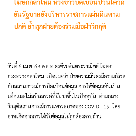
โฆษกกลาโหม ห่วงข่าวบิดเบือนป่วนโควิด
ยันรัฐบาลยังบริหารราชการแผ่นดินตาม
ปกติ ย้ำทุกฝ่ายต้องร่วมมือฝ่าวิกฤติ
วันที่ 6 เม.ย. 63 พล.ท.คงชีพ ตันตระวาณิชย์ โฆษก
กระทรวงกลาโหม เปิดเผยว่า ฝ่ายความมั่นคงมีความกังวล
กับสถานการณ์การบิดเบือนข้อมูล การให้ข้อมูลอันเป็น
เท็จและไม่สร้างสรรค์ที่มีมากขึ้นในปัจจุบัน ท่ามกลาง
วิกฤติสถานการณ์การแพร่ระบาดของ COVID - 19 โดย
อาจเกิดจากการได้รับข้อมูลไม่ถูกต้องครบถ้วน