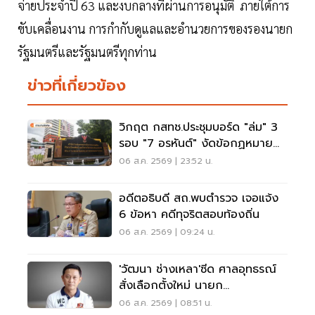
จ่ายประจำปี 63 และงบกลางที่ผ่านการอนุมัติ ภายใต้การ
ขับเคลื่อนงาน การกำกับดูแลและอำนวยการของรองนายก
รัฐมนตรีและรัฐมนตรีทุกท่าน
ข่าวที่เกี่ยวข้อง
วิกฤต กสทช.ประชุมบอร์ด "ล่ม" 3
รอบ "7 อรหันต์" งัดข้อกฏหมาย
ไม่มีใครยอมใคร
06 ส.ค. 2569 | 23:52 น.
อดีตอธิบดี สถ.พบตำรวจ เจอแจ้ง
6 ข้อหา คดีทุจริตสอบท้องถิ่น
06 ส.ค. 2569 | 09:24 น.
'วัฒนา ช่างเหลา'ซีด ศาลอุทธรณ์
สั่งเลือกตั้งใหม่ นายก
อบจ.ขอนแก่น
06 ส.ค. 2569 | 08:51 น.