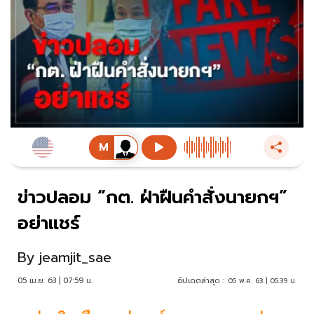
ข่าวปลอม “กต. ฝ่าฝืนคำสั่งนายกฯ”
อย่าแชร์
By
jeamjit_sae
05 เม.ย. 63 | 07:59 น.
อัปเดตล่าสุด :
05 พ.ค. 63 | 05:39 น.