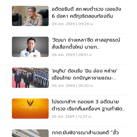
อดีตอธิบดี สถ.พบตำรวจ เจอแจ้ง
6 ข้อหา คดีทุจริตสอบท้องถิ่น
06 ส.ค. 2569 | 09:24 น.
'วัฒนา ช่างเหลา'ซีด ศาลอุทธรณ์
สั่งเลือกตั้งใหม่ นายก
อบจ.ขอนแก่น
06 ส.ค. 2569 | 08:51 น.
'อนุทิน' ต้อนรับ 'มิน อ่อง หล่าย'
เยือนไทย ถกปัญหาชายแดน-
พลังงาน-การค้า
06 ส.ค. 2569 | 05:20 น.
โปรดเกล้าฯ ถอดยศ 3 อดีตนาย
ตำรวจ เรียกคืนเครื่องฯ ฐานทำผิด
วินัยร้ายแรง
05 ส.ค. 2569 | 12:23 น.
กกต.ยันพิจารณาสำนวนคดี “ฮั้ว