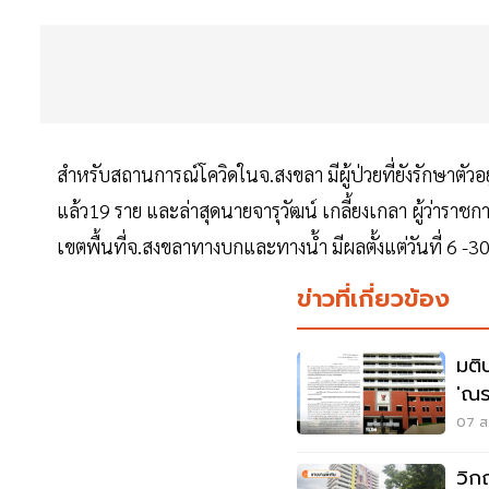
สำหรับสถานการณ์โควิดในจ.สงขลา มีผู้ป่วยที่ยังรักษาตัว
แล้ว19 ราย และล่าสุดนายจารุวัฒน์ เกลี้ยงเกลา ผู้ว่าราช
เขตพื้นที่จ.สงขลาทางบกและทางน้ำ มีผลตั้งแต่วันที่ 6 -3
ข่าวที่เกี่ยวข้อง
มติ
'ณร
สรร
07 ส.
วิก