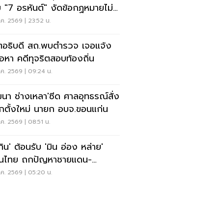
 "7 อรหันต์" งัดข้อกฏหมายไม่มี
รยอมใคร
ค. 2569 | 23:52 น.
ตอธิบดี สถ.พบตำรวจ เจอแจ้ง
้อหา คดีทุจริตสอบท้องถิ่น
ค. 2569 | 09:24 น.
ฒนา ช่างเหลา'ซีด ศาลอุทธรณ์สั่ง
อกตั้งใหม่ นายก อบจ.ขอนแก่น
ค. 2569 | 08:51 น.
ทิน' ต้อนรับ 'มิน อ่อง หล่าย'
อนไทย ถกปัญหาชายแดน-
งงาน-การค้า
ค. 2569 | 05:20 น.