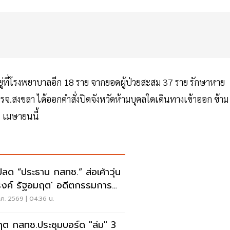
อยู่ที่โรงพยาบาลอีก 18 ราย จากยอดผู้ป่วยสะสม 37 ราย รักษาหาย
การจ.สงขลา ได้ออกคำสั่งปิดจังหวัดห้ามบุคลใดเดินทางเข้าออก ข้าม
0 เมษายนนี้
ปลด “ประธาน กสทช.” ส่อเค้าวุ่น
งค์ รัฐอมฤต' อดีตกรรมการ
หาโต้ข้อวินิจฉัย
ค. 2569 | 04:36 น.
ฤต กสทช.ประชุมบอร์ด "ล่ม" 3