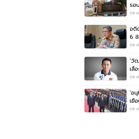
รอบ
ใค
06 ส.
อดี
6 ข
06 ส.
'วั
เลื
06 ส.
'อนุ
เยื
พลั
06 ส.