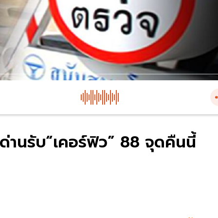
่านรับ“เคอร์ฟิว” 88 จุดคืนนี้