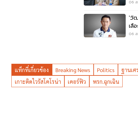
06 ส.
'วั
เลื
06 ส.
แท็กที่เกี่ยวข้อง
Breaking News
Politics
ฐานเศ
เกาะติดไวรัสโคโรน่า
เคอร์ฟิว
พรก.ฉุกเฉิน