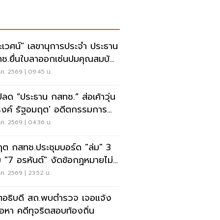
ะเวศน์" เลขานุการประจำ ประธาน
ช.ยื่นใบลาออกเซ่นปมคุณสมบัติ
.สรณ
ค. 2569 | 09:45 น.
ปลด “ประธาน กสทช.” ส่อเค้าวุ่น
งค์ รัฐอมฤต' อดีตกรรมการ
หาโต้ข้อวินิจฉัย
ค. 2569 | 04:36 น.
ฤต กสทช.ประชุมบอร์ด "ล่ม" 3
 "7 อรหันต์" งัดข้อกฏหมายไม่มี
รยอมใคร
ค. 2569 | 23:52 น.
ตอธิบดี สถ.พบตำรวจ เจอแจ้ง
้อหา คดีทุจริตสอบท้องถิ่น