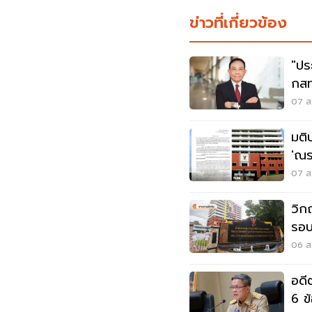
ข่าวที่เกี่ยวข้อง
"ปร
กสท
นพ
07 ส.
มติ
'ณร
สรร
07 ส.
วิก
รอบ
ใค
06 ส.
อดี
6 ข