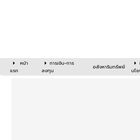
หน้า
การเงิน-การ
อสังหาริมทรัพย์
แรก
ลงทุน
นโย