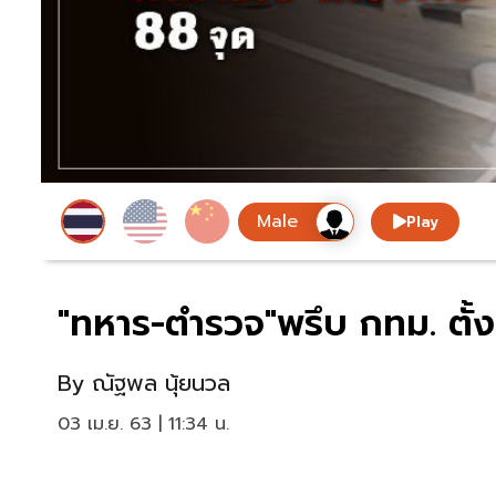
Play
"ทหาร-ตำรวจ"พรึบ กทม. ตั้งด
By
ณัฐพล นุ้ยนวล
03 เม.ย. 63 | 11:34 น.