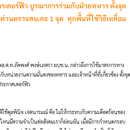
คอร์ฟิว บูรณาการร่วมกับฝ่ายทหาร ตั้งจุด
่านตรวจสน.ละ 1 จุด ทุกพื้นที่ใช้วิธีเหลื่อม
พล.ต.ท.ภัคพงศ์ พงษ์เภตรา ผบช.น. กล่าวถึงการใช้มาตรการทาง
หน่วยงานความมั่นคงของทหาร และเจ้าหน้าที่ที่เกี่ยวข้อง ตั้งจุ
ประกาศเคอร์ฟิว
บัติใช้ดุลพินิจ เจตนารมณ์ คือ ไม่ให้กระทบกับความเดือดร้อนของ
ไหนมีความจำเป็นต่อสังคมเราก็ผ่อนผัน เมื่อมีการกำหนดกรอบ