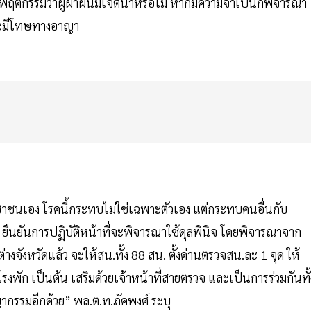
บพฤติกรรมว่าผู้ฝ่าฝืนมีเจตนาหรือไม่ หากมีความจำเป็นก็พิจารณา
และมีโทษทางอาญา
ชนเอง โรคนี้กระทบไม่ใช่เฉพาะตัวเอง แต่กระทบคนอื่นกับ
ยุ ยืนยันการปฏิบัติหน้าที่จะพิจารณาใช้ดุลพินิจ โดยพิจารณาจาก
งจังหวัดแล้ว จะให้สน.ทั้ง 88 สน. ตั้งด่านตรวจสน.ละ 1 จุด ให้
 โรงพัก เป็นต้น เสริมด้วยเจ้าหน้าที่สายตรวจ และเป็นการร่วมกันทั้
กรรมอีกด้วย” พล.ต.ท.ภัคพงศ์ ระบุ