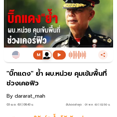
"บิ๊กแดง" ย้ำ ผบ.หน่วย คุมเข้มพื้นที่
ช่วงเคอฟิว
By
dararat_mah
03 เม.ย. 63 | 08:43 น.
อัปเดตล่าสุด :
01 พ.ค. 63 | 02:50 น.