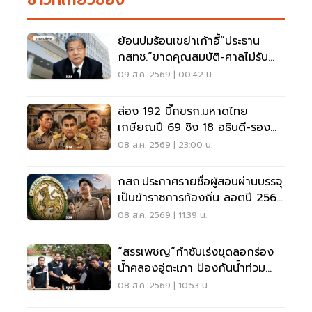
ย้อนปมร้อนเขย่าเก้าอี้“ประธาน
กสทช.”ขาดคุณสมบัติ-ศาลไม่รับคำ
ฟ้อง
09 ส.ค. 2569 | 00:42 น.
ส่อง 192 บิ๊กขรก.มหาดไทย
เกษียณปี 69 ชิง 18 อธิบดี-รอง
ปลัด-ผู้ว่าฯ
08 ส.ค. 2569 | 23:00 น.
กสถ.ประกาศรายชื่อผู้สอบผ่านบรรจุ
เป็นข้าราชการท้องถิ่น ลอตปี 2568
ใหม่
08 ส.ค. 2569 | 11:39 น.
“สรรเพชญ”กำชับเร่งขุดลอกร่อง
น้ำคลองอู่ตะเภา ป้องกันน้ำท่วม
สงขลา
08 ส.ค. 2569 | 10:53 น.