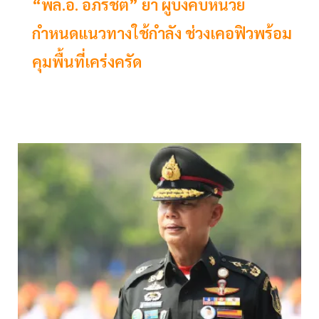
“พล.อ. อภิรัชต์” ย้ำ ผู้บังคับหน่วย
กำหนดแนวทางใช้กำลัง ช่วงเคอฟิวพร้อม
คุมพื้นที่เคร่งครัด