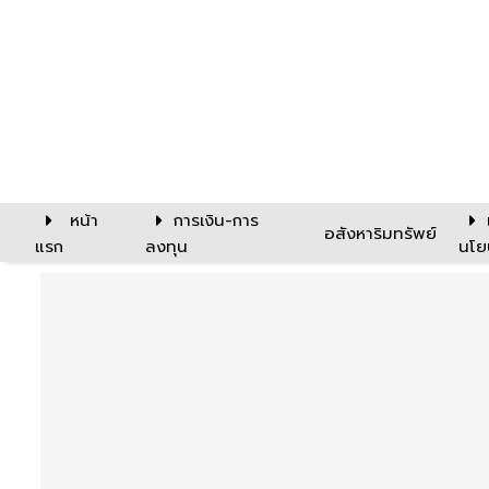
หน้า
การเงิน-การ
อสังหาริมทรัพย์
แรก
ลงทุน
นโย