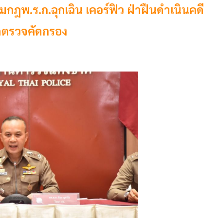
พ.ร.ก.ฉุกเฉิน เคอร์ฟิว ฝ่าฝืนดำเนินคดี
ุดตรวจคัดกรอง