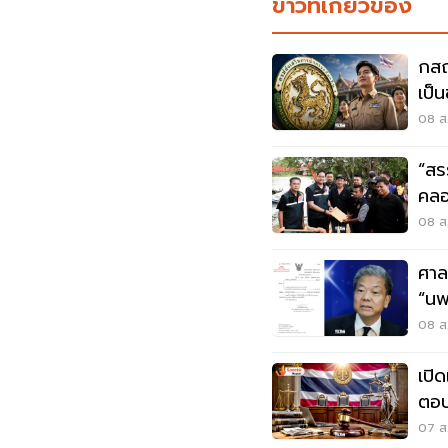
ข่าวที่เกี่ยวข้อง
กสถ
เป็
ใหม่
08 ส.
“สร
คลอ
08 ส.
ศาล
“นพ
08 ส.
เปิ
ตอบ
07 ส.