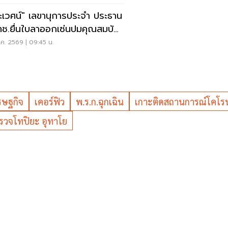
ะเวศน์" เลขานุการประจำ ประธาน
ช.ยื่นใบลาออกเซ่นปมคุณสมบัติ
.สรณ
ค. 2569 | 09:45 น.
รษฐกิจ
เคอร์ฟิว
พ.ร.ก.ฉุกเฉิน
เกาะติดสถานการณ์โคโร
วจโทปิยะ อุทาโย