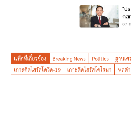
"ปร
กสท
นพ
07 ส.
แท็กที่เกี่ยวข้อง
Breaking News
Politics
ฐานเศ
เกาะติดไสรัสโควิด-19
เกาะติดไสรัสโคโรนา
พลตำร