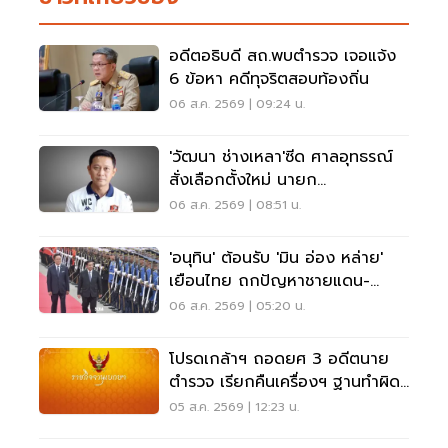
อดีตอธิบดี สถ.พบตำรวจ เจอแจ้ง
6 ข้อหา คดีทุจริตสอบท้องถิ่น
06 ส.ค. 2569 | 09:24 น.
'วัฒนา ช่างเหลา'ซีด ศาลอุทธรณ์
สั่งเลือกตั้งใหม่ นายก
อบจ.ขอนแก่น
06 ส.ค. 2569 | 08:51 น.
'อนุทิน' ต้อนรับ 'มิน อ่อง หล่าย'
เยือนไทย ถกปัญหาชายแดน-
พลังงาน-การค้า
06 ส.ค. 2569 | 05:20 น.
โปรดเกล้าฯ ถอดยศ 3 อดีตนาย
ตำรวจ เรียกคืนเครื่องฯ ฐานทำผิด
วินัยร้ายแรง
05 ส.ค. 2569 | 12:23 น.