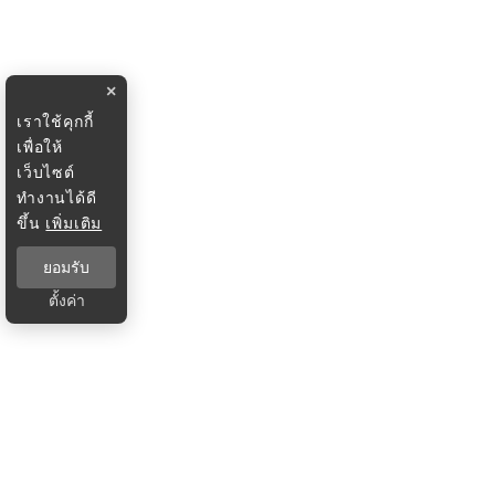
×
เราใช้คุกกี้
เพื่อให้
เว็บไซต์
ทำงานได้ดี
ขึ้น
เพิ่มเติม
ยอมรับ
ตั้งค่า