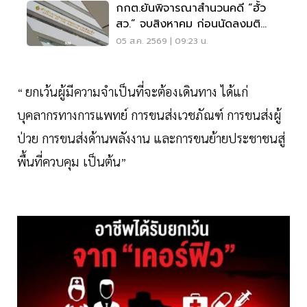
กกต.ยันพิจารณาสำนวนคดี “ฮั้ว
สว.” จบสิงหาคม ก่อนนัดลงมติ
ภายหลัง
05 ส.ค. 2569 | 09:23 น.
ยกเว้นผู้มีความจำเป็นที่จะต้องเดินทาง ได้แก่
“
บุคลากรทางการแพทย์ การขนส่งเวชภัณฑ์ การขนส่งผู้
ป่วย การขนส่งด้านพลังงาน และการขนย้ายประชาชนสู่
พื้นที่ควบคุม เป็นต้น
”