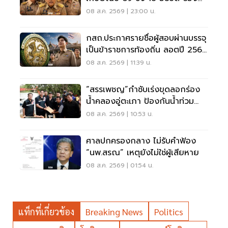
ปลัด-ผู้ว่าฯ
08 ส.ค. 2569 | 23:00 น.
กสถ.ประกาศรายชื่อผู้สอบผ่านบรรจุ
เป็นข้าราชการท้องถิ่น ลอตปี 2568
ใหม่
08 ส.ค. 2569 | 11:39 น.
“สรรเพชญ”กำชับเร่งขุดลอกร่อง
น้ำคลองอู่ตะเภา ป้องกันน้ำท่วม
สงขลา
08 ส.ค. 2569 | 10:53 น.
ศาลปกครองกลาง ไม่รับคำฟ้อง
“นพ.สรณ” เหตุยังไม่ใช่ผู้เสียหาย
08 ส.ค. 2569 | 01:54 น.
แท็กที่เกี่ยวข้อง
Breaking News
Politics