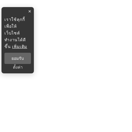
×
เราใช้คุกกี้
เพื่อให้
เว็บไซต์
ทำงานได้ดี
ขึ้น
เพิ่มเติม
ยอมรับ
ตั้งค่า