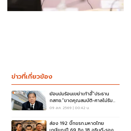
ข่าวที่เกี่ยวข้อง
ย้อนปมร้อนเขย่าเก้าอี้“ประธาน
กสทช.”ขาดคุณสมบัติ-ศาลไม่รับคำ
ฟ้อง
09 ส.ค. 2569 | 00:42 น.
ส่อง 192 บิ๊กขรก.มหาดไทย
เกษียณปี 69 ชิง 18 อธิบดี-รอง