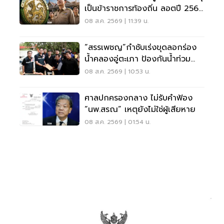
เป็นข้าราชการท้องถิ่น ลอตปี 2568
ใหม่
08 ส.ค. 2569 | 11:39 น.
“สรรเพชญ”กำชับเร่งขุดลอกร่อง
น้ำคลองอู่ตะเภา ป้องกันน้ำท่วม
สงขลา
08 ส.ค. 2569 | 10:53 น.
ศาลปกครองกลาง ไม่รับคำฟ้อง
“นพ.สรณ” เหตุยังไม่ใช่ผู้เสียหาย
08 ส.ค. 2569 | 01:54 น.