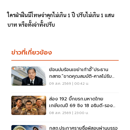
ใครฝ่าฝืนมีโทษจำคุกไม่เกิน 1 ปี ปรับไม่เกิน 1 แสน
บาท หรือทั้งจำทั้งปรับ
ข่าวที่เกี่ยวข้อง
ย้อนปมร้อนเขย่าเก้าอี้“ประธาน
กสทช.”ขาดคุณสมบัติ-ศาลไม่รับคำ
ฟ้อง
09 ส.ค. 2569 | 00:42 น.
ส่อง 192 บิ๊กขรก.มหาดไทย
เกษียณปี 69 ชิง 18 อธิบดี-รอง
ปลัด-ผู้ว่าฯ
08 ส.ค. 2569 | 23:00 น.
กสถ.ประกาศรายชื่อผู้สอบผ่านบรรจุ