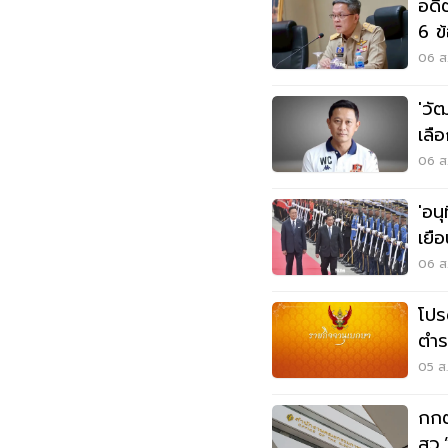
อดี
6 ข
06 ส.
'วั
เลื
06 ส.
'อนุ
เยื
พลั
06 ส.
โปร
ตำร
วิน
05 ส.
กกต
สว.