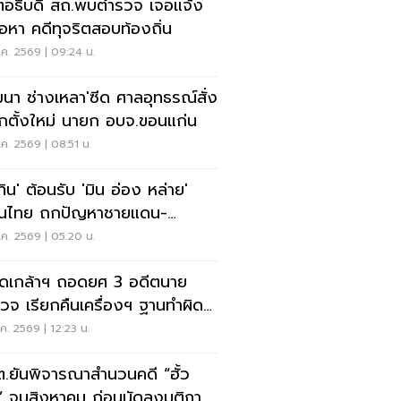
ตอธิบดี สถ.พบตำรวจ เจอแจ้ง
้อหา คดีทุจริตสอบท้องถิ่น
ค. 2569 | 09:24 น.
ฒนา ช่างเหลา'ซีด ศาลอุทธรณ์สั่ง
อกตั้งใหม่ นายก อบจ.ขอนแก่น
ค. 2569 | 08:51 น.
ทิน' ต้อนรับ 'มิน อ่อง หล่าย'
อนไทย ถกปัญหาชายแดน-
งงาน-การค้า
ค. 2569 | 05:20 น.
ดเกล้าฯ ถอดยศ 3 อดีตนาย
วจ เรียกคืนเครื่องฯ ฐานทำผิด
ัยร้ายแรง
ค. 2569 | 12:23 น.
.ยันพิจารณาสำนวนคดี “ฮั้ว
” จบสิงหาคม ก่อนนัดลงมติภาย