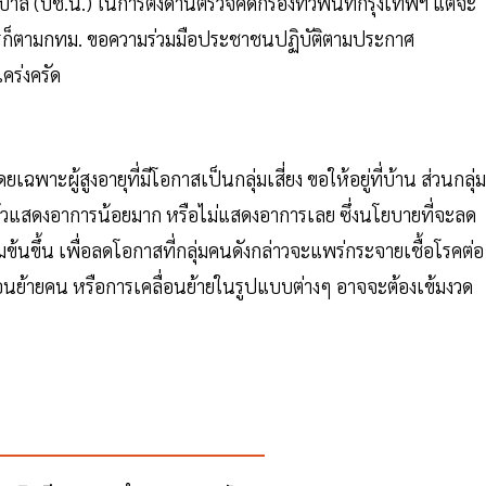
(บช.น.) ในการตั้งด่านตรวจคัดกรองทั่วพื้นที่กรุงเทพฯ แต่จะ
ย่างไรก็ตามกทม. ขอความร่วมมือประชาชนปฏิบัติตามประกาศ
คร่งครัด
ะผู้สูงอายุที่มีโอกาสเป็นกลุ่มเสี่ยง ขอให้อยู่ที่บ้าน ส่วนกลุ่มท
เชื้อแล้วแสดงอาการน้อยมาก หรือไม่แสดงอาการเลย ซึ่งนโยบายที่จะลด
ข้นขึ้น เพื่อลดโอกาสที่กลุ่มคนดังกล่าวจะแพร่กระจายเชื้อโรคต่อ
่อนย้ายคน หรือการเคลื่อนย้ายในรูปแบบต่างๆ อาจจะต้องเข้มงวด