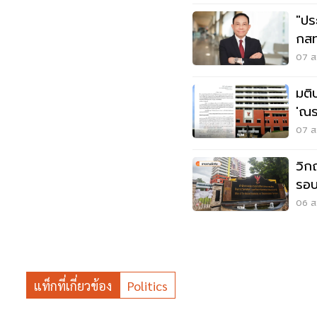
"ปร
กสท
นพ
07 ส.
มติ
'ณร
สรร
07 ส.
วิก
รอบ
ใค
06 ส.
แท็กที่เกี่ยวข้อง
Politics