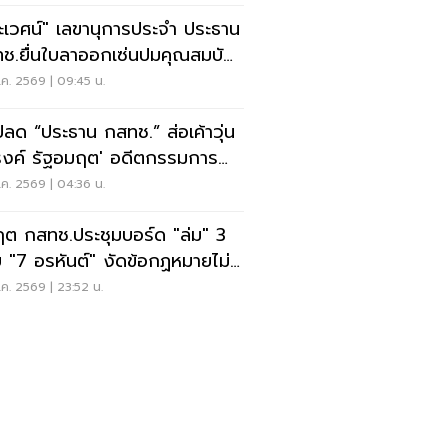
ะเวศน์" เลขานุการประจำ ประธาน
ช.ยื่นใบลาออกเซ่นปมคุณสมบัติ
.สรณ
ค. 2569 | 09:45 น.
ปลด “ประธาน กสทช.” ส่อเค้าวุ่น
งค์ รัฐอมฤต' อดีตกรรมการ
หาโต้ข้อวินิจฉัย
ค. 2569 | 04:36 น.
ฤต กสทช.ประชุมบอร์ด "ล่ม" 3
 "7 อรหันต์" งัดข้อกฏหมายไม่มี
รยอมใคร
ค. 2569 | 23:52 น.