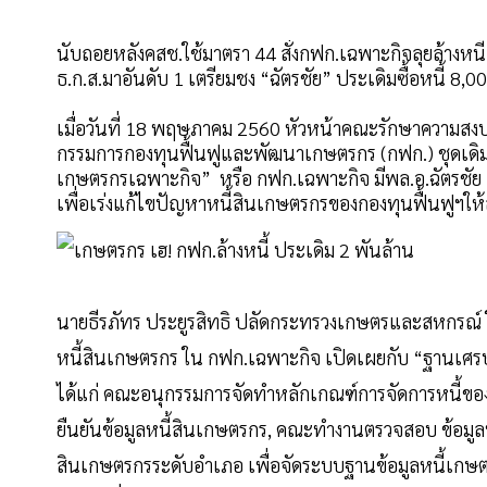
นับถอยหลังคสช.ใช้มาตรา 44 สั่งกฟก.เฉพาะกิจลุยล้างหนี้
ธ.ก.ส.มาอันดับ 1 เตรียมชง “ฉัตรชัย” ประเดิมซื้อหนี้ 8,000
เมื่อวันที่ 18 พฤษภาคม 2560 หัวหน้าคณะรักษาความสงบ
กรรมการกองทุนฟื้นฟูและพัฒนาเกษตรกร (กฟก.) ชุดเดิ
เกษตรกรเฉพาะกิจ” หรือ กฟก.เฉพาะกิจ มีพล.อ.ฉัตรชัย
เพื่อเร่งแก้ไขปัญหาหนี้สินเกษตรกรของกองทุนฟื้นฟูฯให้ล
นายธีรภัทร ประยูรสิทธิ ปลัดกระทรวงเกษตรและสหกรณ์
หนี้สินเกษตรกร ใน กฟก.เฉพาะกิจ เปิดเผยกับ “ฐานเศรษฐ
ได้แก่ คณะอนุกรรมการจัดทำหลักเกณฑ์การจัดการหนี้ขอ
ยืนยันข้อมูลหนี้สินเกษตรกร, คณะทำงานตรวจสอบ ข้อมู
สินเกษตรกรระดับอำเภอ เพื่อจัดระบบฐานข้อมูลหนี้เกษตร