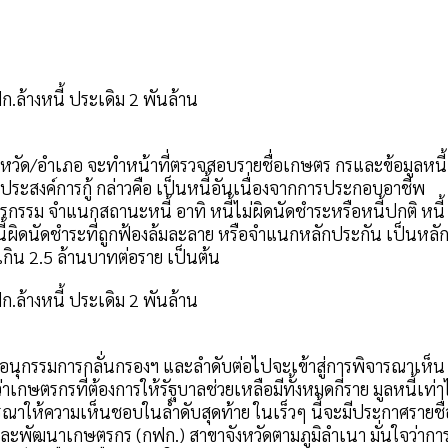
งหวัด/อำเภอ จะทำหน้าที่ตรวจสอบรายชื่อเกษตร กรและข้อมูลหนี้
ระสงค์การกู้ กล่าวคือ เป็นหนี้อันเนื่องจากการประกอบอาชีพ
รรม จำแนกสถานะหนี้ อาทิ หนี้ไม่ผิดนัดชำระหรือหนี้ปกติ หนี้
งหนี้ผิดนัดชำระที่ถูกฟ้องล้มละลาย หรือจำแนกหลักประกัน เป็นหลั
เกิน 2.5 ล้านบาทต่อราย เป็นต้น
คณะอนุกรรมการกลั่นกรองฯ และลำดับต่อไปจะเข้าสู่การพิจารณาเห็น
ษตรกรที่ต้องการให้รัฐบาลช่วยเหลือมีทั้งหมดกี่ราย มูลหนี้เท่า
จารณาให้ความเห็นชอบในลำดับสุดท้าย ในเร็วๆ นี้จะมีประกาศรายชื่
ูและพัฒนาเกษตรกร (กฟก.) สาขาจังหวัดตามภูมิลำเนา มั่นใจว่ากา