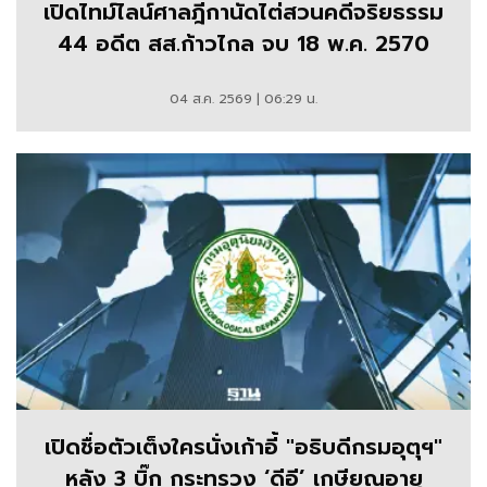
เปิดไทม์ไลน์ศาลฎีกานัดไต่สวนคดีจริยธรรม
44 อดีต สส.ก้าวไกล จบ 18 พ.ค. 2570
04 ส.ค. 2569 | 06:29 น.
เปิดชื่อตัวเต็งใครนั่งเก้าอี้ "อธิบดีกรมอุตุฯ"
หลัง 3 บิ๊ก กระทรวง ‘ดีอี’ เกษียณอายุ