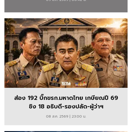
ทางการ
เมือง
นโยบาย
รัฐบาล
การ
ประชุม
สภา
พรรคการเมือง
พร้อม
ส่อง 192 บิ๊กขรก.มหาดไทย เกษียณปี 69
บท
ชิง 18 อธิบดี-รองปลัด-ผู้ว่าฯ
วิเคราะห์
08 ส.ค. 2569 | 23:00 น.
สถานการณ์
การเมือง