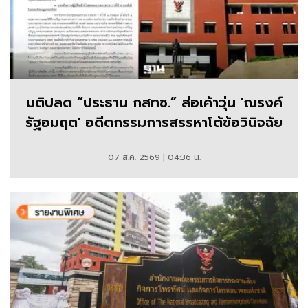
มติปลด “ประธาน กสทช.” ส่อเค้าวุ่น 'ณรงค์
รัฐอมฤต' อดีตกรรมการสรรหาโต้ข้อวินิจฉัย
07 ส.ค. 2569 | 04:36 น.