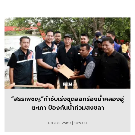
“สรรเพชญ”กำชับเร่งขุดลอกร่องน้ำคลองอู่
ตะเภา ป้องกันน้ำท่วมสงขลา
08 ส.ค. 2569 | 10:53 น.