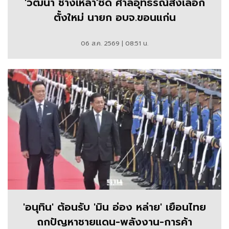
'วัฒนา ช่างเหลา'ซีด ศาลอุทธรณ์สั่งเลือก
ตั้งใหม่ นายก อบจ.ขอนแก่น
06 ส.ค. 2569 | 08:51 น.
'อนุทิน' ต้อนรับ 'มิน อ่อง หล่าย' เยือนไทย
ถกปัญหาชายแดน-พลังงาน-การค้า