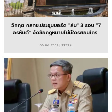
วิกฤต กสทช.ประชุมบอร์ด "ล่ม" 3 รอบ "7
อรหันต์" งัดข้อกฏหมายไม่มีใครยอมใคร
06 ส.ค. 2569 | 23:52 น.