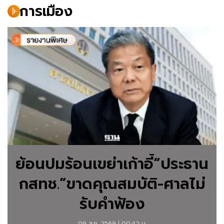
การเมือง
เคลื่อนไหว
การเมือง
ติดตาม
ข่าว
การเมือง
จาก
ฐาน
เศรษฐกิจ
ย้อนปมร้อนเขย่าเก้าอี้“ประธาน
รายงาน
กสทช.”ขาดคุณสมบัติ-ศาลไม่
ความ
รับคำฟ้อง
เคลื่อนไหว
09 ส.ค. 2569 | 00:42 น.