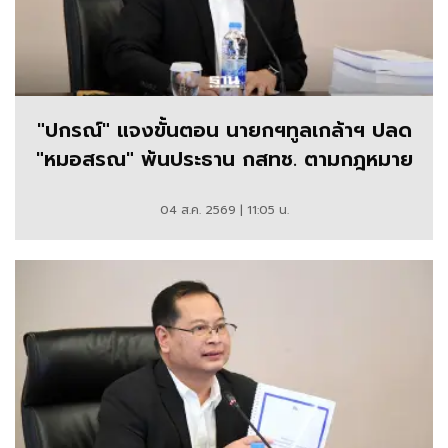
"ปกรณ์" แจงขั้นตอน นายกฯทูลเกล้าฯ ปลด
"หมอสรณ" พ้นประธาน กสทช. ตามกฎหมาย
04 ส.ค. 2569 | 11:05 น.