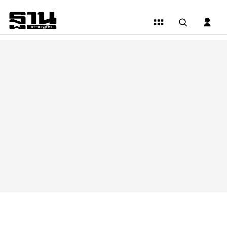
ข่าว
การเมือง
|
ฐาน
เศรษฐกิจ
อัพเดท
สถานการณ์
ความ