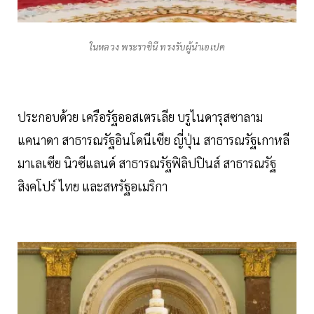
ในหลวง พระราชินี ทรงรับผู้นำเอเปค
ประกอบด้วย เครือรัฐออสเตรเลีย บรูไนดารุสซาลาม
แคนาดา สาธารณรัฐอินโดนีเซีย ญี่ปุ่น สาธารณรัฐเกาหลี
มาเลเซีย นิวซีแลนด์ สาธารณรัฐฟิลิปปินส์ สาธารณรัฐ
สิงคโปร์ ไทย และสหรัฐอเมริกา