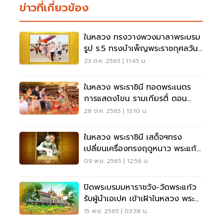
ข่าวที่เกี่ยวข้อง
ในหลวง ทรงวางพวงมาลาพระบรม
รูป ร.5 ทรงบำเพ็ญพระราชกุศลวัน
ปิยมหาราช
23 ต.ค. 2565 | 11:45 น.
ในหลวง พระราชินี ทอดพระเนตร
การแสดงโขน รามเกียรติ์ ตอน
“สะกดทัพ”
28 ต.ค. 2565 | 13:10 น.
ในหลวง พระราชินี เสด็จฯทรง
เปลี่ยนเครื่องทรงฤดูหนาว พระแก้ว
มรกต
09 พ.ย. 2565 | 12:56 น.
ปิดพระบรมมหาราชวัง-วัดพระแก้ว
รับผู้นำเอเปค เข้าเฝ้าในหลวง พระ
ราชินี
15 พ.ย. 2565 | 03:38 น.