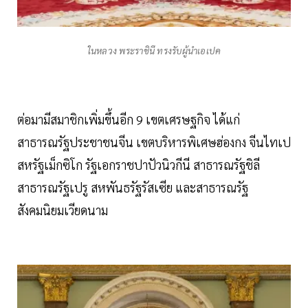
ในหลวง พระราชินี ทรงรับผู้นำเอเปค
ต่อมามีสมาชิกเพิ่มขึ้นอีก 9 เขตเศรษฐกิจ ได้แก่
สาธารณรัฐประชาชนจีน เขตบริหารพิเศษฮ่องกง จีนไทเป
สหรัฐเม็กซิโก รัฐเอกราชปาปัวนิวกีนี สาธารณรัฐชิลี
สาธารณรัฐเปรู สหพันธรัฐรัสเซีย และสาธารณรัฐ
สังคมนิยมเวียดนาม