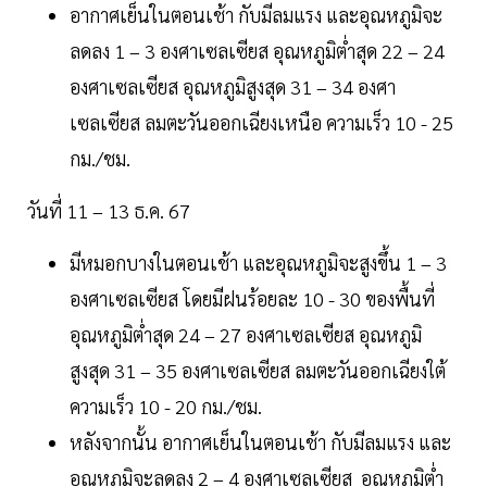
อากาศเย็นในตอนเช้า กับมีลมแรง และอุณหภูมิจะ
ลดลง 1 – 3 องศาเซลเซียส อุณหภูมิต่ำสุด 22 – 24
องศาเซลเซียส อุณหภูมิสูงสุด 31 – 34 องศา
เซลเซียส ลมตะวันออกเฉียงเหนือ ความเร็ว 10 - 25
กม./ชม.
วันที่ 11 – 13 ธ.ค. 67
มีหมอกบางในตอนเช้า และอุณหภูมิจะสูงขึ้น 1 – 3
องศาเซลเซียส โดยมีฝนร้อยละ 10 - 30 ของพื้นที่
อุณหภูมิต่ำสุด 24 – 27 องศาเซลเซียส อุณหภูมิ
สูงสุด 31 – 35 องศาเซลเซียส ลมตะวันออกเฉียงใต้
ความเร็ว 10 - 20 กม./ชม.
หลังจากนั้น อากาศเย็นในตอนเช้า กับมีลมแรง และ
อุณหภูมิจะลดลง 2 – 4 องศาเซลเซียส อุณหภูมิต่ำ