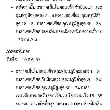
หลังจากนั้น อากาศเย็นในตอนเช้า กับมีลมแรง และ
อุณหภูมิจะลดลง 2 – 4 องศาเซลเซียส อุณหภูมิต่ำ
สุด 18 – 22 องศาเซลเซียส อุณหภูมิสูงสุด 30 – 33
องศาเซลเซียส ลมตะวันออกเฉียงเหนือ ความเร็ว 10
- 30 กม./ชม.
ภาคตะวันออก
วันที่ 9 – 10 ธ.ค. 67
อากาศเย็นในตอนเช้า และอุณหภูมิจะลดลง 1 – 3
องศาเซลเซียส กับมีลมแรง อุณหภูมิต่ำสุด 20 – 24
องศาเซลเซียส อุณหภูมิสูงสุด 30 – 34 องศา
เซลเซียส ลมตะวันออกเฉียงเหนือ ความเร็ว 15 - 35
กม./ชม. ทะเลมีคลื่นสูงประมาณ 1 เมตร ห่างฝั่งคลื่น