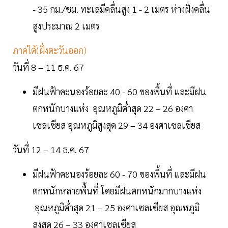
- 35 กม./ชม. ทะเลมีคลื่นสูง 1 - 2 เมตร ห่างฝั่งคลื่น
สูงประมาณ 2 เมตร
ภาคใต้(ฝั่งตะวันออก)
วันที่ 8 – 11 ธ.ค. 67
มีฝนฟ้าคะนองร้อยละ 40 - 60 ของพื้นที่ และมีฝน
ตกหนักบางแห่ง อุณหภูมิต่ำสุด 22 – 26 องศา
เซลเซียส อุณหภูมิสูงสุด 29 – 34 องศาเซลเซียส
วันที่ 12 – 14 ธ.ค. 67
มีฝนฟ้าคะนองร้อยละ 60 - 70 ของพื้นที่ และมีฝน
ตกหนักหลายพื้นที่ โดยมีฝนตกหนักมากบางแห่ง
อุณหภูมิต่ำสุด 21 – 25 องศาเซลเซียส อุณหภูมิ
สูงสุด 26 – 33 องศาเซลเซียส