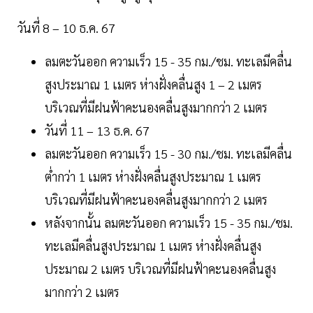
วันที่ 8 – 10 ธ.ค. 67
ลมตะวันออก ความเร็ว 15 - 35 กม./ชม. ทะเลมีคลื่น
สูงประมาณ 1 เมตร ห่างฝั่งคลื่นสูง 1 – 2 เมตร
บริเวณที่มีฝนฟ้าคะนองคลื่นสูงมากกว่า 2 เมตร
วันที่ 11 – 13 ธ.ค. 67
ลมตะวันออก ความเร็ว 15 - 30 กม./ชม. ทะเลมีคลื่น
ต่ำกว่า 1 เมตร ห่างฝั่งคลื่นสูงประมาณ 1 เมตร
บริเวณที่มีฝนฟ้าคะนองคลื่นสูงมากกว่า 2 เมตร
หลังจากนั้น ลมตะวันออก ความเร็ว 15 - 35 กม./ชม.
ทะเลมีคลื่นสูงประมาณ 1 เมตร ห่างฝั่งคลื่นสูง
ประมาณ 2 เมตร บริเวณที่มีฝนฟ้าคะนองคลื่นสูง
มากกว่า 2 เมตร