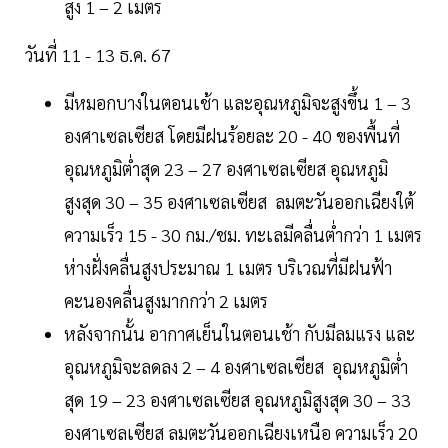
สูง 1 – 2 เมตร
วันที่ 11 - 13 ธ.ค. 67
มีหมอกบางในตอนเช้า และอุณหภูมิจะสูงขึ้น 1 – 3
องศาเซลเซียส โดยมีฝนร้อยละ 20 - 40 ของพื้นที่
อุณหภูมิต่ำสุด 23 – 27 องศาเซลเซียส อุณหภูมิ
สูงสุด 30 – 35 องศาเซลเซียส ลมตะวันออกเฉียงใต้
ความเร็ว 15 - 30 กม./ชม. ทะเลมีคลื่นต่ำกว่า 1 เมตร
ห่างฝั่งคลื่นสูงประมาณ 1 เมตร บริเวณที่มีฝนฟ้า
คะนองคลื่นสูงมากกว่า 2 เมตร
หลังจากนั้น อากาศเย็นในตอนเช้า กับมีลมแรง และ
อุณหภูมิจะลดลง 2 – 4 องศาเซลเซียส อุณหภูมิต่ำ
สุด 19 – 23 องศาเซลเซียส อุณหภูมิสูงสุด 30 – 33
องศาเซลเซียส ลมตะวันออกเฉียงเหนือ ความเร็ว 20