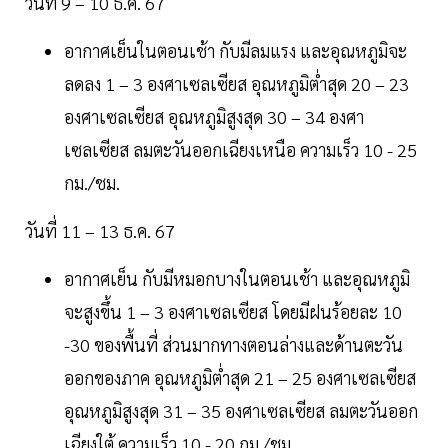
วันที่ 9 – 10 ธ.ค. 67
อากาศเย็นในตอนเช้า กับมีลมแรง และอุณหภูมิจะ
ลดลง 1 – 3 องศาเซลเซียส อุณหภูมิต่ำสุด 20 – 23
องศาเซลเซียส อุณหภูมิสูงสุด 30 – 34 องศา
เซลเซียส ลมตะวันออกเฉียงเหนือ ความเร็ว 10 - 25
กม./ชม.
วันที่ 11 – 13 ธ.ค. 67
อากาศเย็น กับมีหมอกบางในตอนเช้า และอุณหภูมิ
จะสูงขึ้น 1 – 3 องศาเซลเซียส โดยมีฝนร้อยละ 10
-30 ของพื้นที่ ส่วนมากทางตอนล่างและด้านตะวัน
ออกของภาค อุณหภูมิต่ำสุด 21 – 25 องศาเซลเซียส
อุณหภูมิสูงสุด 31 – 35 องศาเซลเซียส ลมตะวันออก
เฉียงใต้ ความเร็ว 10 - 20 กม./ชม.