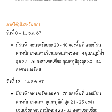
ภาคใต้(ฝั่งตะวันตก)
วันที่ 8 – 11 ธ.ค. 67
มีฝนฟ้าคะนองร้อยละ 20 - 40 ของพื้นที่ และมีฝน
ตกหนักบางแห่งบริเวณตอนล่างของภาค อุณหภูมิต่ำ
สุด 22 - 26 องศาเซลเซียส อุณหภูมิสูงสุด 30 - 34
องศาเซลเซียส
วันที่ 12 – 14 ธ.ค. 67
มีฝนฟ้าคะนองร้อยละ 60 - 70 ของพื้นที่ และมีฝน
ตกหนักบางแห่ง อุณหภูมิต่ำสุด 21 - 25 องศา
เซลเซียส อุณหภูมิสูงสุด 28 - 33 องศาเซลเซียส