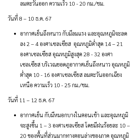
ลมตะวันออก ความเร็ว 10 - 20 กม./ชม.
วันที่ 8 – 10 ธ.ค. 67
อากาศเย็นถึงหนาว กับมีลมแรง และอุณหภูมิจะลด
ลง 2 – 4 องศาเซลเซียส อุณหภูมิต่ำสุด 14 – 21
องศาเซลเซียส อุณหภูมิสูงสุด 28 - 32 องศา
เซลเซียส บริเวณยอดภูอากาศเย็นถึงหนาว อุณหภูมิ
ต่ำสุด 10 - 16 องศาเซลเซียส ลมตะวันออกเฉียง
เหนือ ความเร็ว 10 - 25 กม./ชม.
วันที่ 11 – 12 ธ.ค. 67
อากาศเย็น กับมีหมอกบางในตอนเช้า และอุณหภูมิ
จะสูงขึ้น 1 – 3 องศาเซลเซียส โดยมีฝนร้อยละ 10 –
20 ของพื้นที่ส่วนมากทางตอนล่างของภาค อุณหภูมิ