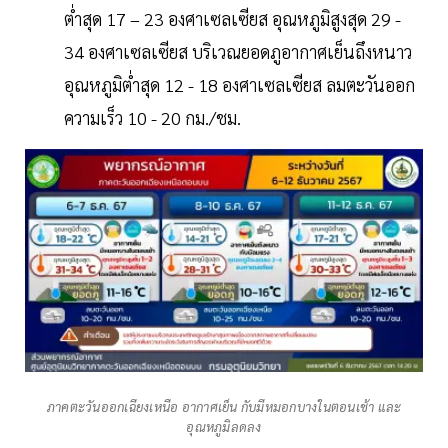
ต่ำสุด 17 – 23 องศาเซลเซียส อุณหภูมิสูงสุด 29 -
34 องศาเซลเซียส บริเวณยอดภูอากาศเย็นถึงหนาว
อุณหภูมิต่ำสุด 12 - 18 องศาเซลเซียส ลมตะวันออก
ความเร็ว 10 - 20 กม./ชม.
ภาคตะวันออกเฉียงเหนือ อากาศเย็น กับมีหมอกบางในตอนเช้า และ
อุณหภูมิลดลง