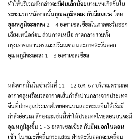
ทำให้บริเวณดังกล่าวจะมี
ฝนเล็กน้อย
บางแห่งเกิดขึ้นใน
ระยะแรก หลังจากนั้น
อุณหภูมิลดลง กับมีลมแรง โดย
อุณหภูมิจะลดลง
2 – 4 องศาเซลเซียสในภาคตะวันออก
เฉียงเหนือก่อน ส่วนภาคเหนือ ภาคกลาง รวมทั้ง
กรุงเทพมหานครและปริมณฑล และภาคตะวันออก
อุณหภูมิจะลดลง 1 – 3 องศาเซลเซียส
หลังจากนั้นในช่วงวันที่ 11 – 12 ธ.ค. 67 บริเวณความกด
อากาศสูงหรือมวลอากาศเย็นกำลังปานกลางจากประเทศ
จีนที่ปกคลุมประเทศไทยตอนบนและทะเลจีนใต้เริ่มมี
กำลังอ่อนลง ลักษณะเช่นนี้ทำให้ประเทศไทยตอนบนจะมี
อุณหภูมิสูงขึ้น 1 - 3 องศาเซลเซียส กับมี
หมอกในตอน
เช้า
ในขณะที่คลื่นกระแสลม ฝ่ายตะวันออกจะเคลื่อน