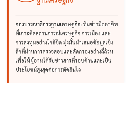
กองบรรณาธิการฐานเศรษฐกิจ:
ทีมข่าวมืออาชีพ
ที่เกาะติดสถานการณ์เศรษฐกิจ การเมือง และ
การลงทุนอย่างใกล้ชิด มุ่งมั่นนำเสนอข้อมูลเชิง
ลึกที่ผ่านการตรวจสอบและคัดกรองอย่างถี่ถ้วน
เพื่อให้ผู้อ่านได้รับข่าวสารที่รอบด้านและเป็น
ประโยชน์สูงสุดต่อการตัดสินใจ