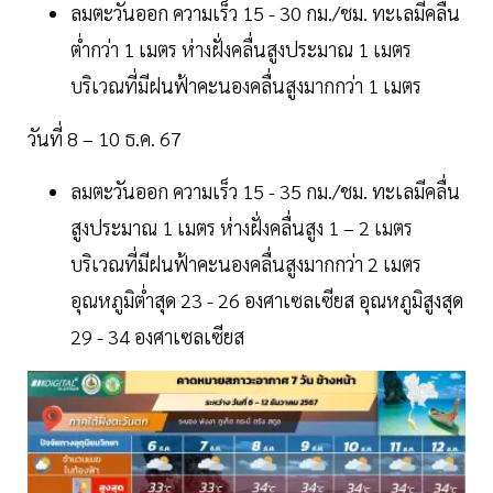
ลมตะวันออก ความเร็ว 15 - 30 กม./ชม. ทะเลมีคลื่น
ต่ำกว่า 1 เมตร ห่างฝั่งคลื่นสูงประมาณ 1 เมตร
บริเวณที่มีฝนฟ้าคะนองคลื่นสูงมากกว่า 1 เมตร
วันที่ 8 – 10 ธ.ค. 67
ลมตะวันออก ความเร็ว 15 - 35 กม./ชม. ทะเลมีคลื่น
สูงประมาณ 1 เมตร ห่างฝั่งคลื่นสูง 1 – 2 เมตร
บริเวณที่มีฝนฟ้าคะนองคลื่นสูงมากกว่า 2 เมตร
อุณหภูมิต่ำสุด 23 - 26 องศาเซลเซียส อุณหภูมิสูงสุด
29 - 34 องศาเซลเซียส