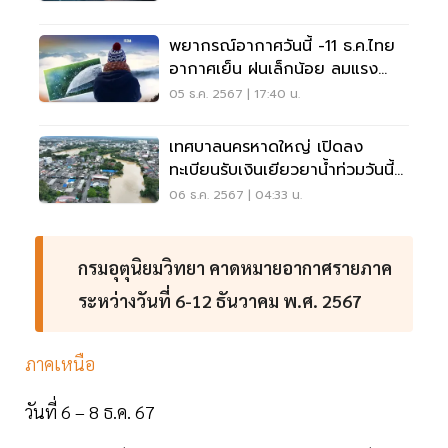
พยากรณ์อากาศวันนี้ -11 ธ.ค.ไทย
อากาศเย็น ฝนเล็กน้อย ลมแรง
อุณหภูมิลดลง
05 ธ.ค. 2567 | 17:40 น.
เทศบาลนครหาดใหญ่ เปิดลง
ทะเบียนรับเงินเยียวยาน้ำท่วมวันนี้
-13 ธ.ค.67
06 ธ.ค. 2567 | 04:33 น.
กรมอุตุนิยมวิทยา คาดหมายอากาศรายภาค
ระหว่างวันที่ 6-12 ธันวาคม พ.ศ. 2567
ภาคเหนือ
วันที่ 6 – 8 ธ.ค. 67