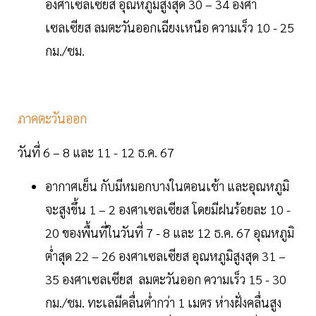
องศาเซลเซียส อุณหภูมิสูงสุด 30 – 34 องศา
เซลเซียส ลมตะวันออกเฉียงเหนือ ความเร็ว 10 - 25
กม./ชม.
ภาคตะวันออก
วันที่ 6 – 8 และ 11 - 12 ธ.ค. 67
อากาศเย็น กับมีหมอกบางในตอนเช้า และอุณหภูมิ
จะสูงขึ้น 1 – 2 องศาเซลเซียส โดยมีฝนร้อยละ 10 -
20 ของพื้นที่ในวันที่ 7 - 8 และ 12 ธ.ค. 67 อุณหภูมิ
ต่ำสุด 22 – 26 องศาเซลเซียส อุณหภูมิสูงสุด 31 –
35 องศาเซลเซียส ลมตะวันออก ความเร็ว 15 - 30
กม./ชม. ทะเลมีคลื่นต่ำกว่า 1 เมตร ห่างฝั่งคลื่นสูง