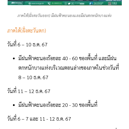
ภาคใต้(ฝั่งตะวันออก) มีฝนฟ้าคะนองและมีฝนตกหนักบางแห่ง
ภาคใต้(ฝั่งตะวันตก)
วันที่ 6 – 10 ธ.ค. 67
มีฝนฟ้าคะนองร้อยละ 40 - 60 ของพื้นที่ และมีฝน
ตกหนักบางแห่งบริเวณตอนล่างของภาคในช่วงวันที่
8 – 10 ธ.ค. 67
วันที่ 11 – 12 ธ.ค. 67
มีฝนฟ้าคะนองร้อยละ 20 - 30 ของพื้นที่
วันที่ 6 – 7 และ 11 - 12 ธ.ค. 67