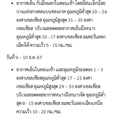
อากาศเย็น กับมีหมอกในตอนเช้า โดยมีฝนเล็กน้อย
บางแห่งทางตอนบนของภาค อุณหภูมิต่ำสุด 20 – 24
องศาเซลเซียส อุณหภูมิสูงสุด 31 – 35 องศา
เซลเซียส บริเวณยอดดอยอากาศเย็นถึงหนาว
อุณหภูมิต่ำสุด 10 - 17 องศาเซลเซียส ลมตะวันออก
เฉียงใต้ ความเร็ว 5 - 15 กม./ชม.
วันที่ 9 – 10 ธ.ค. 67
อากาศเย็นในตอนเช้า และอุณหภูมิจะลดลง 1 – 3
องศาเซลเซียสอุณหภูมิต่ำสุด 17 – 21 องศา
เซลเซียส อุณหภูมิสูงสุด 29 – 33 องศาเซลเซียส
บริเวณยอดดอยอากาศหนาวถึงหนาวจัด อุณหภูมิต่ำ
สุด 8 - 15 องศาเซลเซียส ลมตะวันออกเฉียงเหนือ
ความเร็ว 10 - 20 กม./ชม.