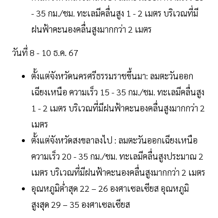
- 35 กม./ชม. ทะเลมีคลื่นสูง 1 - 2 เมตร บริเวณที่มี
ฝนฟ้าคะนองคลื่นสูงมากกว่า 2 เมตร
วันที่ 8 - 10 ธ.ค. 67
ตั้งแต่จังหวัดนครศรีธรรมราชขึ้นมา: ลมตะวันออก
เฉียงเหนือ ความเร็ว 15 - 35 กม./ชม. ทะเลมีคลื่นสูง
1 - 2 เมตร บริเวณที่มีฝนฟ้าคะนองคลื่นสูงมากกว่า 2
เมตร
ตั้งแต่จังหวัดสงขลาลงไป : ลมตะวันออกเฉียงเหนือ
ความเร็ว 20 - 35 กม./ชม. ทะเลมีคลื่นสูงประมาณ 2
เมตร บริเวณที่มีฝนฟ้าคะนองคลื่นสูงมากกว่า 2 เมตร
อุณหภูมิต่ำสุด 22 – 26 องศาเซลเซียส อุณหภูมิ
สูงสุด 29 – 35 องศาเซลเซียส