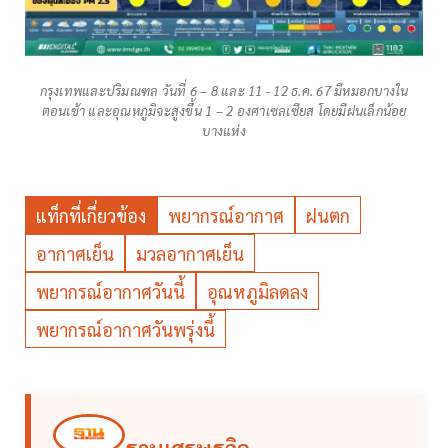
กรุงเทพและปริมณฑล วันที่ 6 – 8 และ 11 - 12 ธ.ค. 67 มีหมอกบางใน
ตอนเช้า และอุณหภูมิจะสูงขึ้น 1 – 2 องศาเซลเซียส โดยมีฝนเล็กน้อย
บางแห่ง
แท็กที่เกี่ยวข้อง
พยากรณ์อากาศ
ฝนตก
อากาศเย็น
มวลอากาศเย็น
พยากรณ์อากาศวันนี้
อุณหภูมิลดลง
พยากรณ์อากาศวันพรุ่งนี้
ฐานเศรษฐกิจ