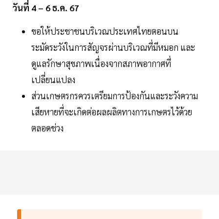
วันที่ 4 – 6 ธ.ค. 67
ขอให้ประชาชนบริเวณประเทศไทยตอนบน
ระมัดระวังในการสัญจรผ่านบริเวณที่มีหมอก และ
ดูแลรักษาสุขภาพเนื่องจากสภาพอากาศที่
เปลี่ยนแปลง
ส่วนเกษตรกรควรเตรียมการป้องกันและระวังความ
เสียหายที่จะเกิดต่อผลผลิตทางการเกษตรไว้ด้วย
ตลอดช่วง