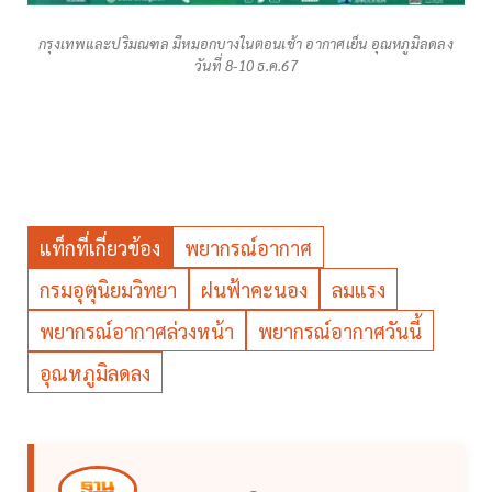
กรุงเทพและปริมณฑล มีหมอกบางในตอนเช้า อากาศเย็น อุณหภูมิลดลง
วันที่ 8-10 ธ.ค.67
แท็กที่เกี่ยวข้อง
พยากรณ์อากาศ
กรมอุตุนิยมวิทยา
ฝนฟ้าคะนอง
ลมแรง
พยากรณ์อากาศล่วงหน้า
พยากรณ์อากาศวันนี้
อุณหภูมิลดลง