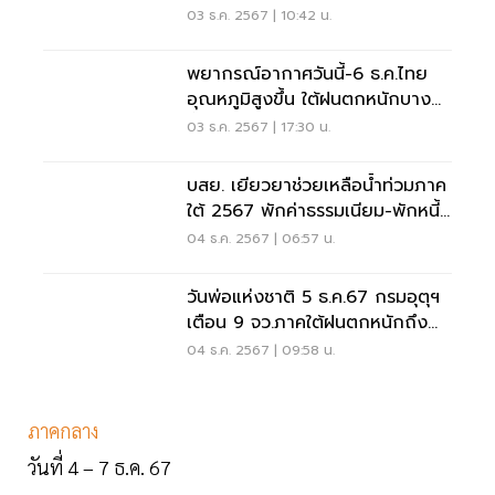
03 ธ.ค. 2567 | 10:42 น.
พยากรณ์อากาศวันนี้-6 ธ.ค.ไทย
อุณหภูมิสูงขึ้น ใต้ฝนตกหนักบาง
พื้นที่
03 ธ.ค. 2567 | 17:30 น.
บสย. เยียวยาช่วยเหลือน้ำท่วมภาค
ใต้ 2567 พักค่าธรรมเนียม-พักหนี้
6 เดือน
04 ธ.ค. 2567 | 06:57 น.
วันพ่อแห่งชาติ 5 ธ.ค.67 กรมอุตุฯ
เตือน 9 จว.ภาคใต้ฝนตกหนักถึง
หนักมาก
04 ธ.ค. 2567 | 09:58 น.
ภาคกลาง
วันที่ 4 – 7 ธ.ค. 67