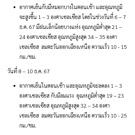
อากาศเย็นกับมีหมอกบางในตอนเช้า และอุณหภูมิ
จะสูงขึ้น 1 – 3 องศาเซลเซียส โดยในช่วงวันที่ 6 – 7
ธ.ค. 67 มีฝนเล็กน้อยบางแห่ง อุณหภูมิต่ำสุด 21 –
24 องศาเซลเซียส อุณหภูมิสูงสุด 34 – 35 องศา
เซลเซียส ลมตะวันออกเฉียงเหนือ ความเร็ว 10 - 15
กม./ชม.
วันที่ 8 – 10 ธ.ค. 67
อากาศเย็นในตอนเช้า และอุณหภูมิจะลดลง 1 – 3
องศาเซลเซียส กับมีลมแรง อุณหภูมิต่ำสุด 19 – 23
องศาเซลเซียส อุณหภูมิสูงสุด 32 – 34 องศา
เซลเซียส ลมตะวันออกเฉียงเหนือ ความเร็ว 10 - 25
กม./ชม.