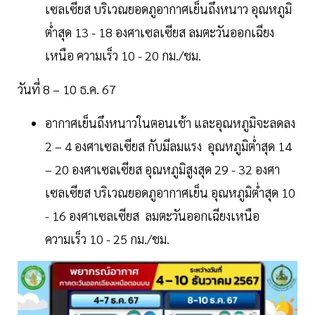
เซลเซียส บริเวณยอดภูอากาศเย็นถึงหนาว อุณหภูมิ
ต่ำสุด 13 - 18 องศาเซลเซียส ลมตะวันออกเฉียง
เหนือ ความเร็ว 10 - 20 กม./ชม.
วันที่ 8 – 10 ธ.ค. 67
อากาศเย็นถึงหนาวในตอนเช้า และอุณหภูมิจะลดลง
2 – 4 องศาเซลเซียส กับมีลมแรง อุณหภูมิต่ำสุด 14
– 20 องศาเซลเซียส อุณหภูมิสูงสุด 29 - 32 องศา
เซลเซียส บริเวณยอดภูอากาศเย็น อุณหภูมิต่ำสุด 10
- 16 องศาเซลเซียส ลมตะวันออกเฉียงเหนือ
ความเร็ว 10 - 25 กม./ชม.