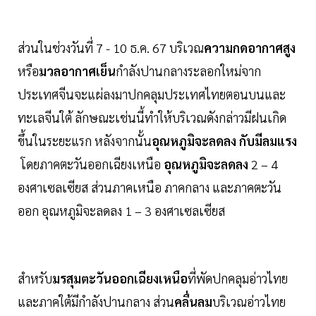
ส่วนในช่วงวันที่ 7 - 10 ธ.ค. 67 บริเวณ
ความกดอากาศสูง
หรือ
มวลอากาศเย็น
กำลังปานกลางระลอกใหม่จาก
ประเทศจีนจะแผ่ลงมาปกคลุมประเทศไทยตอนบนและ
ทะเลจีนใต้ ลักษณะเช่นนี้ทำให้บริเวณดังกล่าวมีฝนเกิด
ขึ้นในระยะแรก หลังจากนั้น
อุณหภูมิจะลดลง กับมีลมแรง
โดยภาคตะวันออกเฉียงเหนือ
อุณหภูมิจะลดลง
2 – 4
องศาเซลเซียส ส่วนภาคเหนือ ภาคกลาง และภาคตะวัน
ออก อุณหภูมิจะลดลง 1 – 3 องศาเซลเซียส
สำหรับ
มรสุมตะวันออกเฉียงเหนือ
ที่พัดปกคลุมอ่าวไทย
และภาคใต้มีกำลังปานกลาง ส่วน
คลื่นลม
บริเวณอ่าวไทย