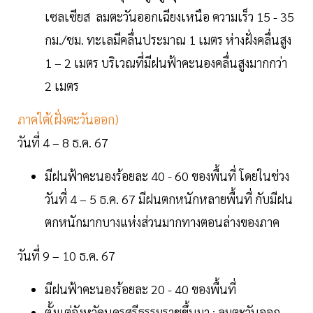
เซลเซียส ลมตะวันออกเฉียงเหนือ ความเร็ว 15 - 35
กม./ชม. ทะเลมีคลื่นประมาณ 1 เมตร ห่างฝั่งคลื่นสูง
1 – 2 เมตร บริเวณที่มีฝนฟ้าคะนองคลื่นสูงมากกว่า
2 เมตร
ภาคใต้(ฝั่งตะวันออก)
วันที่ 4 – 8 ธ.ค. 67
มีฝนฟ้าคะนองร้อยละ 40 - 60 ของพื้นที่ โดยในช่วง
วันที่ 4 – 5 ธ.ค. 67 มีฝนตกหนักหลายพื้นที่ กับมีฝน
ตกหนักมากบางแห่งส่วนมากทางตอนล่างของภาค
วันที่ 9 – 10 ธ.ค. 67
มีฝนฟ้าคะนองร้อยละ 20 - 40 ของพื้นที่
ตั้งแต่จังหวัดนครศรีธรรมราชขึ้นมา : ลมตะวันออก