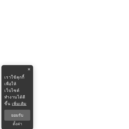
×
เราใช้คุกกี้
เพื่อให้
เว็บไซต์
ทำงานได้ดี
ขึ้น
เพิ่มเติม
ยอมรับ
ตั้งค่า