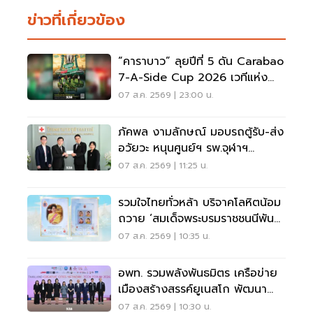
ข่าวที่เกี่ยวข้อง
“คาราบาว” ลุยปีที่ 5 ดัน Carabao
7-A-Side Cup 2026 เวทีแห่ง
โอกาสของคนรักฟุตบอล
07 ส.ค. 2569 | 23:00 น.
ภัคพล งามลักษณ์ มอบรถตู้รับ-ส่ง
อวัยวะ หนุนศูนย์ฯ รพ.จุฬาฯ
สภากาชาดไทย
07 ส.ค. 2569 | 11:25 น.
รวมใจไทยทั่วหล้า บริจาคโลหิตน้อม
ถวาย ‘สมเด็จพระบรมราชชนนีพันปี
หลวง’
07 ส.ค. 2569 | 10:35 น.
อพท. รวมพลังพันธมิตร เครือข่าย
เมืองสร้างสรรค์ยูเนสโก พัฒนา
เมืองอย่างยั่งยืน
07 ส.ค. 2569 | 10:30 น.