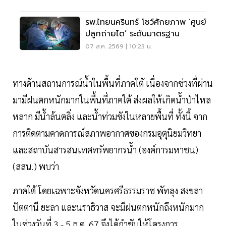
รพ.ไทยนครินทร์ โชว์ศักยภาพ ‘ศูนย์
ปลูกถ่ายไต’ ระดับมาตรฐาน
07 ส.ค. 2569 | 10:23 น.
ทางด้านสถานการณ์น้ำในพื้นที่ภาคใต้ เนื่องจากช่วงที่ผ่าน
มามีฝนตกหนักมากในพื้นที่ภาคใต้ ส่งผลให้เกิดน้ำป่าไหล
หลาก มีน้ำล้นตลิ่ง และน้ำท่วมขังในหลายพื้นที่ ทั้งนี้ จาก
การติดตามคาดการณ์สภาพอากาศของกรมอุตุนิยมวิทยา
และสถาบันสารสนเทศทรัพยากรน้ำ (องค์การมหาชน)
(สสน.) พบว่า
ภาคใต้ โดยเฉพาะจังหวัดนครศรีธรรมราช พัทลุง สงขลา
ปัตตานี ยะลา และนราธิวาส จะมีฝนตกหนักถึงหนักมาก
ในช่วงวันที่ 3 - 5 ธ.ค. 67 จึงได้กำชับให้โครงการ