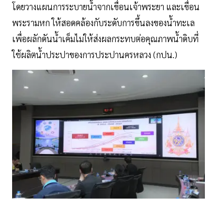
โดยวางแผนการระบายน้ำจากเขื่อนเจ้าพระยา และเขื่อน
พระรามหก ให้สอดคล้องกับระดับการขึ้นลงของน้ำทะเล
เพื่อผลักดันน้ำเค็มไม่ให้ส่งผลกระทบต่อคุณภาพน้ำดิบที่
ใช้ผลิตน้ำประปาของการประปานครหลวง (กปน.)