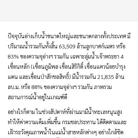
ปัจจุบันอ่างเก็บน้ำขนาดใหญ่และขนาดกลางทั้งประเทศ มี
ปริมาณน้ำรวมกันทั้งสิ้น 63,509 ล้านลูกบาศก์เมตร หรือ
83% ของความจุอ่างฯ รวมกัน เฉพาะลุ่มน้ำเจ้าพระยา 4
เขื่อนหลัก (เขื่อนภูมิพล เขื่อนสิริกิติ์ เขื่อนแควน้อยบำรุง
แดน และเขื่อนป่าสักชลสิทธิ์) มีน้ำรวมกัน 21,835 ล้าน
ลบ.ม. หรือ 88% ของความจุอ่างฯ รวมกัน ภาพรวม
สถานการณ์น้ำอยู่ในเกณฑ์ดี
อย่างไรก็ตาม ในช่วงสัปดาห์ที่ผ่านมามีน้ำทะเลหนุนสูง
ทำให้ค่าความเค็มเพิ่มขึ้น กรมชลประทาน ได้ติดตามและ
เฝ้าระวังคุณภาพน้ำในแม่น้ำสายหลักต่างๆ อย่างใกล้ชิด