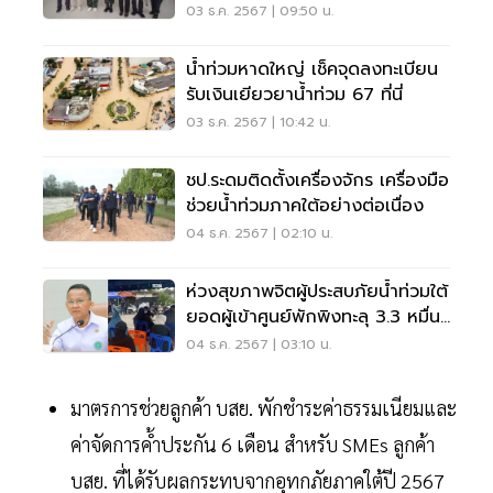
03 ธ.ค. 2567 | 09:50 น.
น้ำท่วมหาดใหญ่ เช็คจุดลงทะเบียน
รับเงินเยียวยาน้ำท่วม 67 ที่นี่
03 ธ.ค. 2567 | 10:42 น.
ชป.ระดมติดตั้งเครื่องจักร เครื่องมือ
ช่วยน้ำท่วมภาคใต้อย่างต่อเนื่อง
04 ธ.ค. 2567 | 02:10 น.
ห่วงสุขภาพจิตผู้ประสบภัยน้ำท่วมใต้
ยอดผู้เข้าศูนย์พักพิงทะลุ 3.3 หมื่น
คน
04 ธ.ค. 2567 | 03:10 น.
มาตรการช่วยลูกค้า บสย. พักชำระค่าธรรมเนียมและ
ค่าจัดการค้ำประกัน 6 เดือน สำหรับ SMEs ลูกค้า
บสย. ที่ได้รับผลกระทบจากอุทกภัยภาคใต้ปี 2567