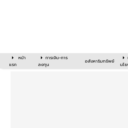
หน้า
การเงิน-การ
อสังหาริมทรัพย์
แรก
ลงทุน
นโย