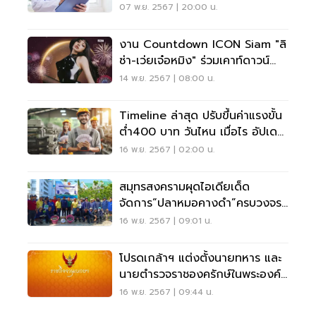
07 พ.ย. 2567 | 20:00 น.
งาน Countdown ICON Siam "ลิ
ซ่า-เว่ยเจ๋อหมิง" ร่วมเคาท์ดาวน์
2025
14 พ.ย. 2567 | 08:00 น.
Timeline ล่าสุด ปรับขึ้นค่าแรงขั้น
ต่ำ400 บาท วันไหน เมื่อไร อัปเดต
ที่นี่
16 พ.ย. 2567 | 02:00 น.
สมุทรสงครามผุดไอเดียเด็ด
จัดการ“ปลาหมอคางดำ”ครบวงจร
สร้างรายได้ให้ชุมชน
16 พ.ย. 2567 | 09:01 น.
โปรดเกล้าฯ แต่งตั้งนายทหาร และ
นายตำรวจราชองครักษ์ในพระองค์
68 นาย
16 พ.ย. 2567 | 09:44 น.