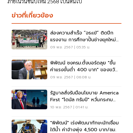
ภายในวันขึ้นปีใหม่ 2568 เป็นต้นไป
ข่าวที่เกี่ยวข้อง
ส่องความสำเร็จ “จระเข้” ติดปีก
แรงงาน การศึกษาปั้นช่างยุคใหม่
ฝีมือระดับโลก
09 พ.ย. 2567 | 05:35 น.
พิพัฒน์ ชงครม.ตั้งบอร์ดลุย "ขึ้น
ค่าแรงขั้นต่ำ 400 บาท" ของขวัญ
ปีใหม่ 2568
09 พ.ย. 2567 | 06:08 น.
รัฐบาลสั่งรับมือนโยบาย America
First "โดนัล ทรัมป์" หวั่นกระทบ
แรงงานไทย
10 พ.ย. 2567 | 01:41 น.
"พิพัฒน์" เร่งพัฒนาทักษะนักเชื่อม
ใต้น้ำ ค่าจ้างพุ่ง 4,500 บาท/ชม.