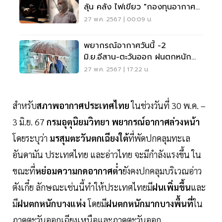
ลุ้น คลัง ไฟเขียว "กองทุนอากาศ
สะอาด"
27 พ.ค. 2567 | 00:09 น.
พยากรณ์อากาศวันนี้ -2
มิ.ย.อีสาน-ตะวันออก ฝนตกหนัก
มากบางแห่ง
27 พ.ค. 2567 | 17:22 น.
สำหรับ
สภาพอากาศประเทศไทย
ในช่วงวันที่ 30 พ.ค. –
3 มิ.ย. 67
กรมอุตุนิยมวิทยา
พยากรณ์อากาศล่วงหน้า
โดยระบุว่า
มรสุมตะวันตกเฉียงใต้
ที่พัดปกคลุมทะเล
อันดามัน ประเทศไทย และอ่าวไทย จะมีกำลังแรงขึ้น ใน
ขณะที่
หย่อมความกดอากาศต่ำ
ยังคงปกคลุมบริเวณอ่าว
ตังเกี๋ย ลักษณะเช่นนี้ทำให้ประเทศไทยมี
ฝนเพิ่มขึ้น
และ
มี
ฝนตกหนักบางแห่ง
โดยมี
ฝนตกหนักมากบางพื้นที่
ใน
ภาคตะวันออกเฉียงเหนือและภาคตะวันออก