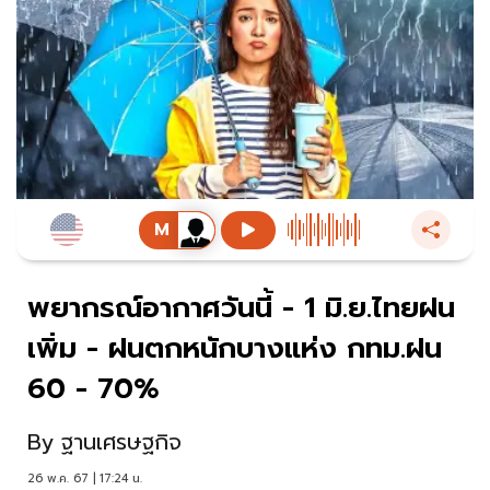
พยากรณ์อากาศวันนี้ - 1 มิ.ย.ไทยฝน
เพิ่ม - ฝนตกหนักบางแห่ง กทม.ฝน
60 - 70%
By
ฐานเศรษฐกิจ
26 พ.ค. 67 | 17:24 น.