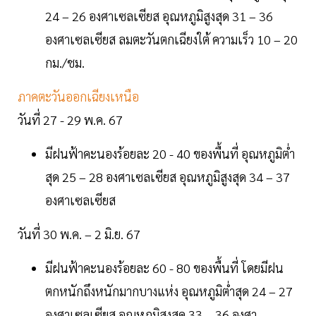
24 – 26 องศาเซลเซียส อุณหภูมิสูงสุด 31 – 36
องศาเซลเซียส ลมตะวันตกเฉียงใต้ ความเร็ว 10 – 20
กม./ชม.
ภาคตะวันออกเฉียงเหนือ
วันที่ 27 - 29 พ.ค. 67
มีฝนฟ้าคะนองร้อยละ 20 - 40 ของพื้นที่ อุณหภูมิต่ำ
สุด 25 – 28 องศาเซลเซียส อุณหภูมิสูงสุด 34 – 37
องศาเซลเซียส
วันที่ 30 พ.ค. – 2 มิ.ย. 67
มีฝนฟ้าคะนองร้อยละ 60 - 80 ของพื้นที่ โดยมีฝน
ตกหนักถึงหนักมากบางแห่ง อุณหภูมิต่ำสุด 24 – 27
องศาเซลเซียส อุณหภูมิสูงสุด 33 – 36 องศา