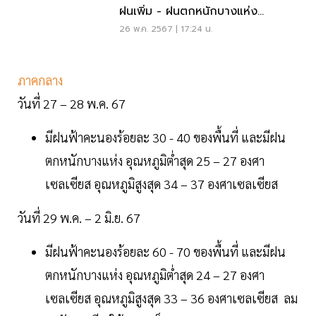
ฝนเพิ่ม - ฝนตกหนักบางแห่ง
กทม.ฝน 60 - 70%
26 พ.ค. 2567 | 17:24 น.
ภาคกลาง
วันที่ 27 – 28 พ.ค. 67
มีฝนฟ้าคะนองร้อยละ 30 - 40 ของพื้นที่ และมีฝน
ตกหนักบางแห่ง อุณหภูมิต่ำสุด 25 – 27 องศา
เซลเซียส อุณหภูมิสูงสุด 34 – 37 องศาเซลเซียส
วันที่ 29 พ.ค. – 2 มิ.ย. 67
มีฝนฟ้าคะนองร้อยละ 60 - 70 ของพื้นที่ และมีฝน
ตกหนักบางแห่ง อุณหภูมิต่ำสุด 24 – 27 องศา
เซลเซียส อุณหภูมิสูงสุด 33 – 36 องศาเซลเซียส ลม