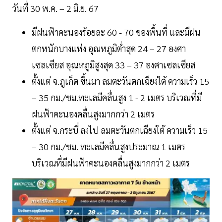
วันที่ 30 พ.ค. – 2 มิ.ย. 67
มีฝนฟ้าคะนองร้อยละ 60 - 70 ของพื้นที่ และมีฝน
ตกหนักบางแห่ง อุณหภูมิต่ำสุด 24 – 27 องศา
เซลเซียส อุณหภูมิสูงสุด 33 – 37 องศาเซลเซียส
ตั้งแต่ จ.ภูเก็ต ขึ้นมา ลมตะวันตกเฉียงใต้ ความเร็ว 15
– 35 กม./ชม.ทะเลมีคลื่นสูง 1 - 2 เมตร บริเวณที่มี
ฝนฟ้าคะนองคลื่นสูงมากกว่า 2 เมตร
ตั้งแต่ จ.กระบี่ ลงไป ลมตะวันตกเฉียงใต้ ความเร็ว 15
– 30 กม./ชม. ทะเลมีคลื่นสูงประมาณ 1 เมตร
บริเวณที่มีฝนฟ้าคะนองคลื่นสูงมากกว่า 2 เมตร