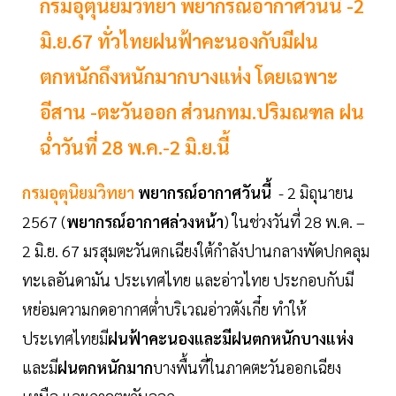
กรมอุตุนิยมวิทยา พยากรณ์อากาศวันนี้ -2
มิ.ย.67 ทั่วไทยฝนฟ้าคะนองกับมีฝน
ตกหนักถึงหนักมากบางแห่ง โดยเฉพาะ
อีสาน -ตะวันออก ส่วนกทม.ปริมณฑล ฝน
ฉ่ำวันที่ 28 พ.ค.-2 มิ.ย.นี้
กรมอุตุนิยมวิทยา
พยากรณ์อากาศวันนี้
- 2 มิถุนายน
2567 (
พยากรณ์อากาศล่วงหน้า
) ในช่วงวันที่ 28 พ.ค. –
2 มิ.ย. 67 มรสุมตะวันตกเฉียงใต้กำลังปานกลางพัดปกคลุม
ทะเลอันดามัน ประเทศไทย และอ่าวไทย ประกอบกับมี
หย่อมความกดอากาศต่ำบริเวณอ่าวตังเกี๋ย ทำให้
ประเทศไทยมี
ฝนฟ้าคะนองและมีฝนตกหนักบางแห่ง
และมี
ฝนตกหนักมาก
บางพื้นที่ในภาคตะวันออกเฉียง