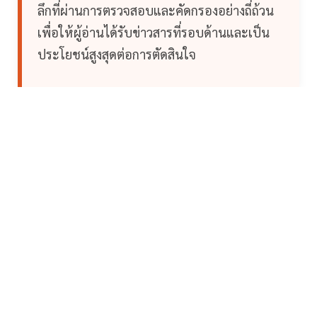
ลึกที่ผ่านการตรวจสอบและคัดกรองอย่างถี่ถ้วน
เพื่อให้ผู้อ่านได้รับข่าวสารที่รอบด้านและเป็น
ประโยชน์สูงสุดต่อการตัดสินใจ