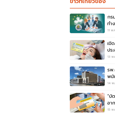
ข่าวที่เกี่ยวข้อง
กรม
ทำง
80
11 พ.
เปิ
ประ
13 พ.
รพ.
พนั
14 พ.
"บั
อาก
15 พ.