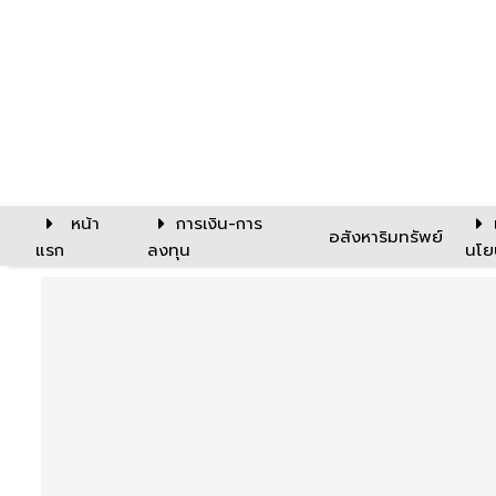
หน้า
การเงิน-การ
อสังหาริมทรัพย์
แรก
ลงทุน
นโย