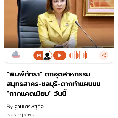
"พิมพ์ภัทรา" ถกอุตสาหกรรม
สมุทรสาคร-ชลบุรี-ตากทำแผนขน
"กากแคดเมียม" วันนี้
By
ฐานเศรษฐกิจ
16 เม.ย. 67 | 00:19 น.