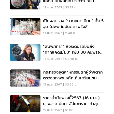
แคดเมียมฝังกลบ จ.ตาก วันนี้
12 เม.ย. 2567 | 23:39 น.
เปิดผลตรวจ "กากแคดเมียม" ทั้ง 5
จุด ไม่พบกัมมันตภาพรังสี
13 เม.ย. 2567 | 11:48 น.
"พิมพ์ภัทรา" สั่งระดมรถขนส่ง
"กากแคดเมียม" เพิ่ม 30 คันพร้อม
ระบบติดตาม
14 เม.ย. 2567 | 07:48 น.
กระทรวงอุตสาหกรรมถกผู้ว่าฯตาก
ตรวจสภาพบ่อกักเก็บเตรียมขน
"กากแคดเมียม"
15 เม.ย. 2567 | 03:22 น.
ราคาน้ำมันพรุ่งนี้2567 (16 เม.ย.)
บางจาก ปตท. อัปเดตราคาล่าสุด
15 เม.ย. 2567 | 10:00 น.