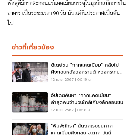
พัสดุที่มีกากตะกอนแร่แคดเมียมบรรจุในถุงบิ๊กแบ็กภายใน
อาคาร เป็นระยะเวลา 90 วัน นับแต่วันประกาศเป็นต้น
ไป
ข่าวที่เกี่ยวข้อง
ดีเดย์ขน "กากแคดเมียม" กลับไป
ฝังกลบหลังสงกรานต์ ห่วงกระทบ
ประชาชนเดินทาง
12 เม.ย. 2567 | 00:19 น.
อัปเดตค้นหา "กากแคดเมียม"
ล่าสุดพบจำนวนใกล้เคียงลักลอบขน
12 เม.ย. 2567 | 08:31 น.
"พิมพ์ภัทรา" นัดถกเร่งขนกาก
แคดเมียมฝังกลบ จ.ตาก วันนี้