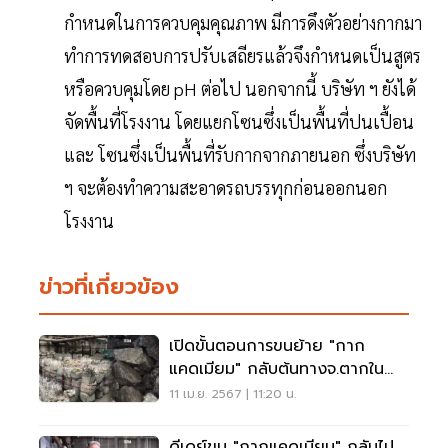
กำหนดในการควบคุมคุณภาพ มีการดึงตัวอย่างกากมา
ทำการทดสอบการปรับเสถียรแล้วจึงกำหนดเป็นสูตร
หรือควบคุมโดย pH ต่อไป นอกจากนี้ บริษัท ฯ ยังได้
จัดพื้นที่โรงงาน โดยแยกโซนซึ่งเป็นพื้นที่ปนเปื้อน
และ โซนซึ่งเป็นพื้นที่รับกากจากภายนอก ซึ่งบริษัท
ฯ จะต้องทำความสะอาดรถบรรทุกก่อนออกนอก
โรงงาน
ข่าวที่เกี่ยวข้อง
เปิดขั้นตอนการขนย้าย "กาก
แคดเมียม" กลับต้นทางจ.ตากใน
30 เม.ย.
11 เม.ย. 2567 | 11:20 น.
ดีเดย์ขน "กากแคดเมียม" กลับไป